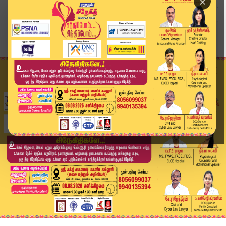
×
Home
வீடியோ ஸ்டோரி
DMK | MKStalin | Supreme Court | SIR-க்கு எதிரா...