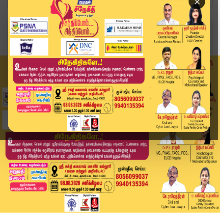
×
Home
வீடியோ ஸ்டோரி
தமிழ்நாட்டை வென்ற விஜய் இன்று ஆலோசனை | TVK Vija...