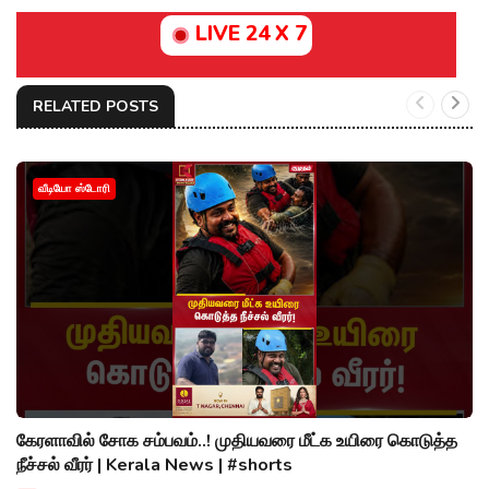
LIVE 24 X 7
RELATED POSTS
வீடியோ ஸ்டோரி
கேரளாவில் சோக சம்பவம்..! முதியவரை மீட்க உயிரை கொடுத்த
நீச்சல் வீரர் | Kerala News | #shorts