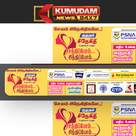
முகப்பு
விளையாட்டு
அண்மை
தமிழ்நாட
Home
வீடியோ ஸ்டோரி
கனிம வளத்துறை அதிகாரிகள