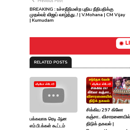
Previous Post
BREAKING : உச்சநீதிமன்ற புதிய நீதிபதிக்கு
முதல்வர் விஜய் வாழ்த்து..! | V.Mohana | CM Vijay
| Kumudam
L
RELATED POSTS
வீடியோ ஸ்டோரி
வீடியோ ஸ்டோரி
சிக்கிய 297 கிலோ
கஞ்சா.. விசாரணையில
பக்கவாக ரெடி ஆன
திடுக் தகவல் |
எம்.பி.க்கள் கூட்டம்