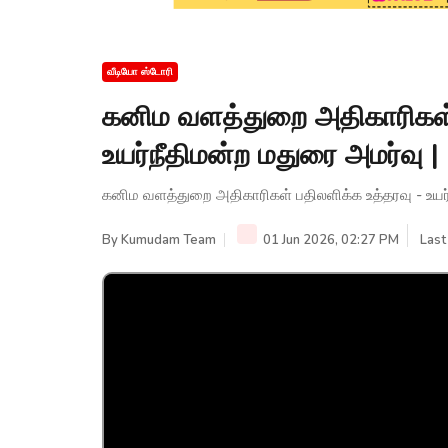
வீடியோ ஸ்டோரி
கனிம வளத்துறை அதிகாரிகள் 
உயர்நீதிமன்ற மதுரை அமர்வ
கனிம வளத்துறை அதிகாரிகள் பதிலளிக்க உத்தரவு - உய
By
Kumudam Team
01 Jun 2026, 02:27 PM
Last