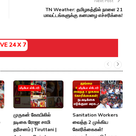
Next Post
TN Weather: தமிழகத்தில் நாளை 21
மாவட்டங்களுக்கு கனமழை எச்சரிக்கை!
IVE 24 X 7
வீடியோ ஸ்டோரி
வீடியோ ஸ்டோரி
முருகன் கோயிலில்
Sanitation Workers
2
்
நடிகை ரோஜா சாமி
வைத்த 2 முக்கிய
தி
தரிசனம் | Tiruttani |
கோரிக்கைகள்!
த