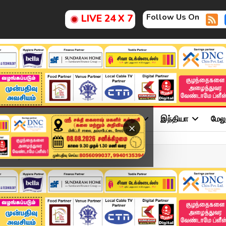
Follow Us On
LIVE 24 X 7
ு
சினிமா
அரசியல்
விளையாட்டு
இந்தியா
மேல
×
் பதிலளிக்க உத்தரவு - உய...