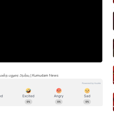
திமன்ற மதுரை அமர்வு | Kumudam News