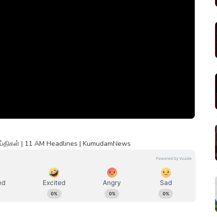
ெய்திகள் | 11 AM Headlines | KumudamNews