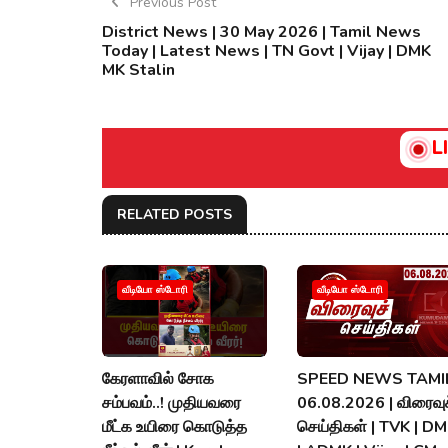
Previous Post
District News | 30 May 2026 | Tamil News
Today | Latest News | TN Govt | Vijay | DMK
MK Stalin
L
RELATED POSTS
வீடியோ ஸ்டோரி
வீடியோ ஸ்டோரி
கேரளாவில் சோக
SPEED NEWS TAMIL
சம்பவம்..! முதியவரை
06.08.2026 | விரைவுச
மீட்க உயிரை கொடுத்த
செய்திகள் | TVK | D