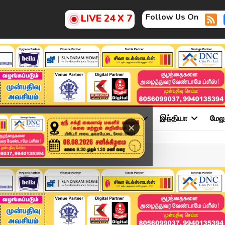
Follow Us On
LIVE 24 X 7
ு
சினிமா
அரசியல்
விளையாட்டு
இந்தியா
மேல
×
Y 2026 | 11 மணி தலைப்புச...