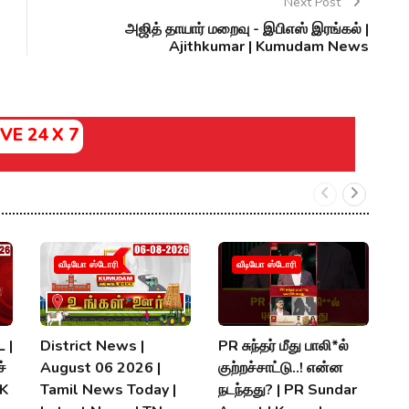
Next Post
அஜித் தாயார் மறைவு - இபிஎஸ் இரங்கல் |
Ajithkumar | Kumudam News
IVE 24 X 7
வீடியோ ஸ்டோரி
வீடியோ ஸ்டோரி
 |
District News |
PR சுந்தர் மீது பாலி*ல்
நி
்
August 06 2026 |
குற்றச்சாட்டு..! என்ன
த
MK
Tamil News Today |
நடந்தது? | PR Sundar
மு