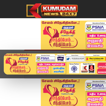
முகப்பு
விளையாட்டு
அண்மை
தமிழ்நாட
Home
வீடியோ ஸ்டோரி
Today Headlines | 30 MA