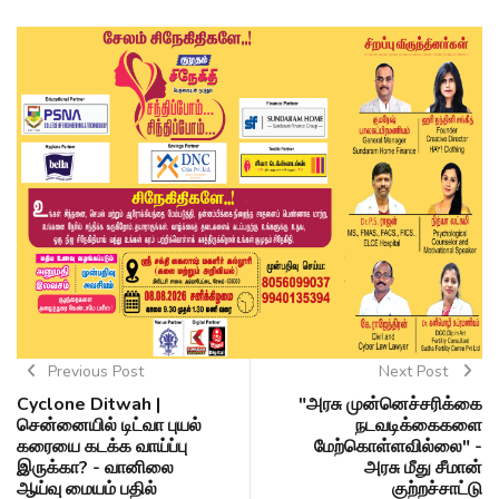
Previous Post
Next Post
Cyclone Ditwah |
"அரசு முன்னெச்சரிக்கை
சென்னையில் டிட்வா புயல்
நடவடிக்கைகளை
கரையை கடக்க வாய்ப்பு
மேற்கொள்ளவில்லை" -
இருக்கா? - வானிலை
அரசு மீது சீமான்
ஆய்வு மையம் பதில்
குற்றச்சாட்டு