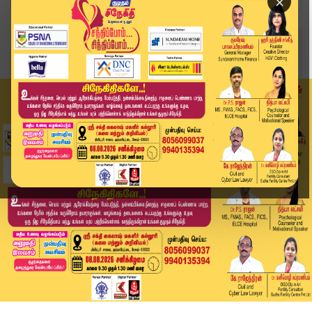
×
Home
வீடியோ ஸ்டோரி
Cyclone Ditwah | தமிழக கடலோர பகுதிகளை நெருங்கி ...