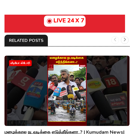
LIVE 24 X 7
RELATED POSTS
வீடியோ ஸ்டோரி
மழைக்கால நடவடிக்கை எடுத்தீங்களா..? | Kumudam News|