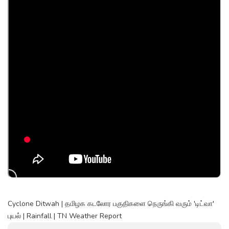
Cyclone Ditwah | தமிழக கடலோர பகுதிகளை நெருங்கி வரும் 'டிட்வா'
புயல் | Rainfall | TN Weather Report