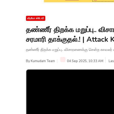
வீடியோ ஸ்டோரி
தண்ணீர் திறக்க மறுப்பு.. வி
சரமாரி தாக்குதல்.! | Atta
தண்ணீர் திறக்க மறுப்பு.. விசாரணைக்கு சென்ற காவலர் 
By
Kumudam Team
04 Sep 2025, 10:33 AM
Las