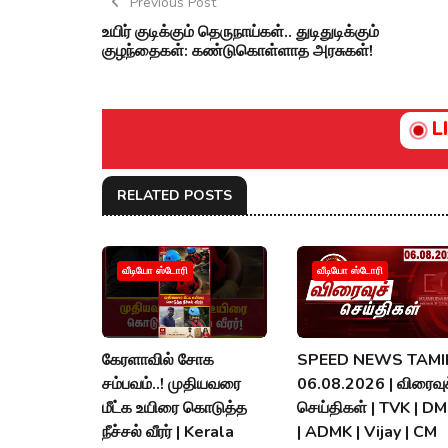
Previous Post
உயிர் குடிக்கும் தெருநாய்கள்.. துடிதுடிக்கும்
குழந்தைகள்: கண்டுகொள்ளாத அரசுகள்!
L
RELATED POSTS
வீடியோ ஸ்டோரி
வீடியோ ஸ்டோரி
கேரளாவில் சோக
SPEED NEWS TAMIL
சம்பவம்..! முதியவரை
06.08.2026 | விரைவுச
மீட்க உயிரை கொடுத்த
செய்திகள் | TVK | D
நீச்சல் வீரர் | Kerala
| ADMK | Vijay | CM