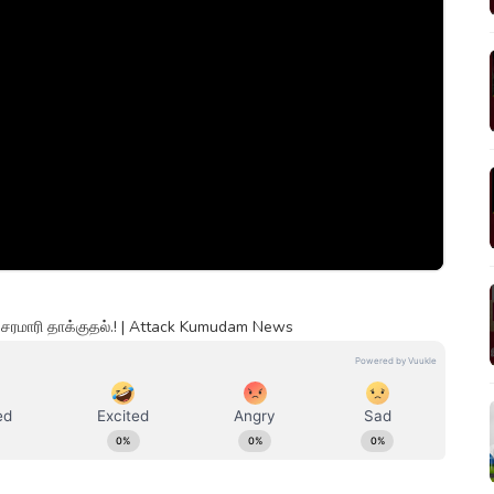
ு சரமாரி தாக்குதல்.! | Attack Kumudam News