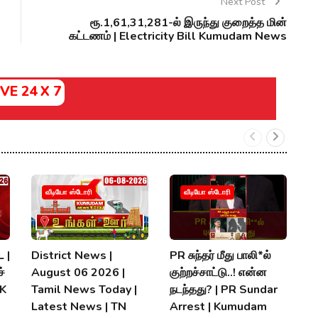
Next Post
ரூ.1,61,31,281-ல் இருந்து குறைத்த மின்
கட்டணம் | Electricity Bill Kumudam News
IVE 24 X 7
வீடியோ ஸ்டோரி
வீடியோ ஸ்டோரி
 |
District News |
PR சுந்தர் மீது பாலி*ல்
நி
்
August 06 2026 |
குற்றச்சாட்டு..! என்ன
த
MK
Tamil News Today |
நடந்தது? | PR Sundar
மு
Latest News | TN
Arrest | Kumudam
K