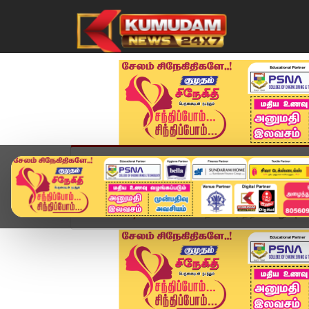
முகப்பு
விளையாட்டு
அண்மை
தமிழ்நாட
Home
வீடியோ ஸ்டோரி
தண்ணீர் திறக்க மறுப்பு.