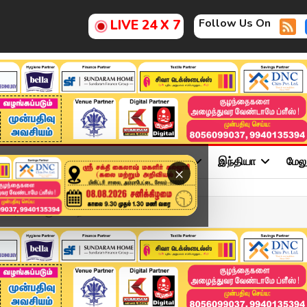
Follow Us On
LIVE 24 X 7
ு
சினிமா
அரசியல்
விளையாட்டு
இந்தியா
மேல
×
. விசாரணைக்கு சென்ற காவல...