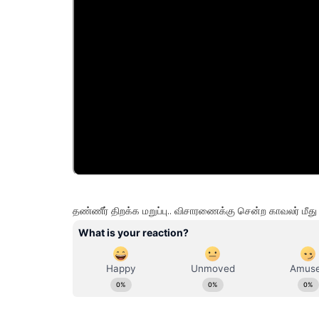
தண்ணீர் திறக்க மறுப்பு.. விசாரணைக்கு சென்ற காவலர் மீத