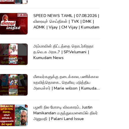
News
SPEED NEWS TAMIL | 07.08.2026 |
விரைவுச் செய்திகள் | TVK | DMK |
ADMK | Vijay | CM Vijay | Kumudam
அம்மாவின் திட்டத்தை தொடர்கிறதா
த.வெ.க அரசு..? | SP.Velumani |
Kumudam News
மீனவர்களுக்கு தடைக்கால, பணிக்கால
உதவித்தொகை.. தெளிவு படுத்திய
அமைச்சர் | Marie wilson | Kumudam
News
பழனி நில மோசடி விவகாரம்.. Justin
Manikandan மருத்துவமனையில் திடீர்
அனுமதி | Palani Land Issue