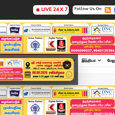
Follow Us On
LIVE 24 X 7
ு
சினிமா
அரசியல்
விளையாட்டு
இந்தியா
மேல
×
APR 2026 | விரைவுச் செய்த...