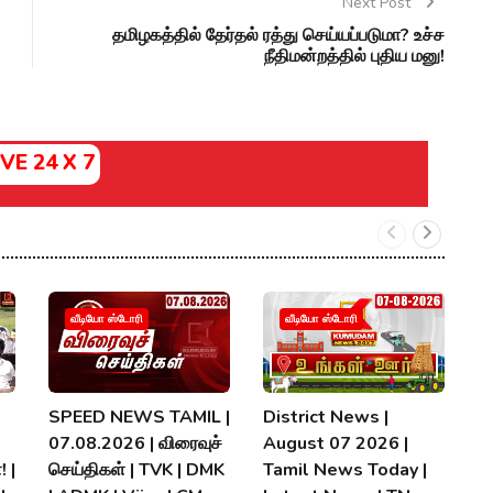
Next Post
தமிழகத்தில் தேர்தல் ரத்து செய்யப்படுமா? உச்ச
நீதிமன்றத்தில் புதிய மனு!
IVE 24 X 7
வீடியோ ஸ்டோரி
வீடியோ ஸ்டோரி
SPEED NEWS TAMIL |
District News |
ப
07.08.2026 | விரைவுச்
August 07 2026 |
வி
! |
செய்திகள் | TVK | DMK
Tamil News Today |
M