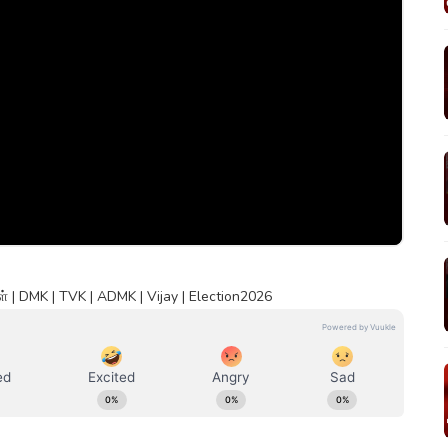
| DMK | TVK | ADMK | Vijay | Election2026