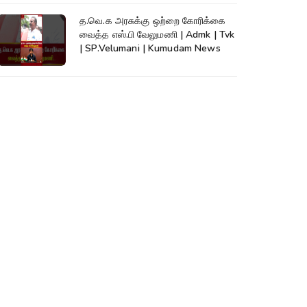
த.வெ.க அரசுக்கு ஒற்றை கோரிக்கை
வைத்த எஸ்.பி வேலுமணி | Admk | Tvk
| SP.Velumani | Kumudam News