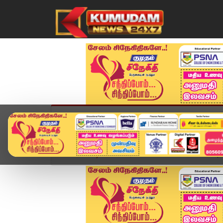
முகப்பு
விளையாட்டு
அண்மை
தமிழ்நாட
Home
வீடியோ ஸ்டோரி
SPEED NEWS TAMIL | 11 