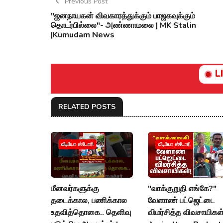
Previous Post
"ஜனநாயகன் விவகாரத்துக்கும் பாஜகவுக்கும்
தொடர்பில்லை"- அண்ணாமலை | MK Stalin
|Kumudam News
L
RELATED POSTS
வீடியோ ஸ்டோரி
வீடியோ ஸ்டோரி
மீனவர்களுக்கு
"வாக்குறுதி எங்கே?"
தடைக்கால, பணிக்கால
வேளாண் பட்ஜெட்டை
உதவித்தொகை.. தெளிவு
விமர்சித்த விவசாயிகள்