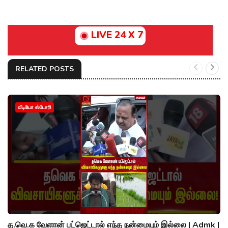
LIVE 24 X 7
RELATED POSTS
வீடியோ ஸ்டோரி
த.வெ.க வேளான் பட்ஜெட்டால் எந்த நன்மையும் இல்லை | Admk |