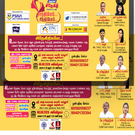
×
Home
வீடியோ ஸ்டோரி
உள்ளே இருந்த 242 அப்பாவி உயிர்களின் நிலை? ஏர் இ...