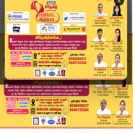
×
Home
வீடியோ ஸ்டோரி
BREAKING : ஒரே நாளில் தங்கம் விலை ஏற்றம்.. இன்ற...