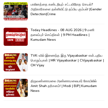
பாலினத்தை கண்டறியும் சட்டவிரோத செயல்?
அதிகாரிகளை தள்ளிவிட்டு தப்பிய கும்பல்! |Gender
Detection|Crime
Today Headlines - 08 AUG 2026 | 9 மணி
தலைப்புச் செய்திகள் | 9 PM Headlines |
Kumudam News
TVK-வில் இணைந்த இரு Vijayabaskar-கள்..புதிய
பொறுப்புகள் | MR Vijayabaskar | CVijayabaskar |
CM Vijay
திருவண்ணாமலை அண்ணாமலையார் கோயிலில்
Amit Shah தரிசனம்! | Modi | BJP| Kumudam
News