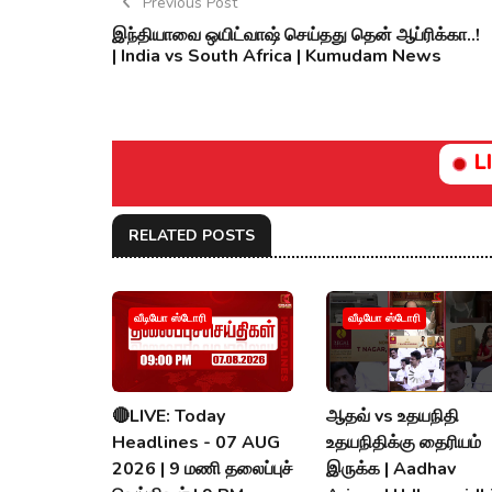
Previous Post
இந்தியாவை ஒயிட்வாஷ் செய்தது தென் ஆப்ரிக்கா..!
| India vs South Africa | Kumudam News
L
RELATED POSTS
வீடியோ ஸ்டோரி
வீடியோ ஸ்டோரி
🔴LIVE: Today
ஆதவ் vs உதயநிதி
Headlines - 07 AUG
உதயநிதிக்கு தைரியம்
2026 | 9 மணி தலைப்புச்
இருக்க | Aadhav