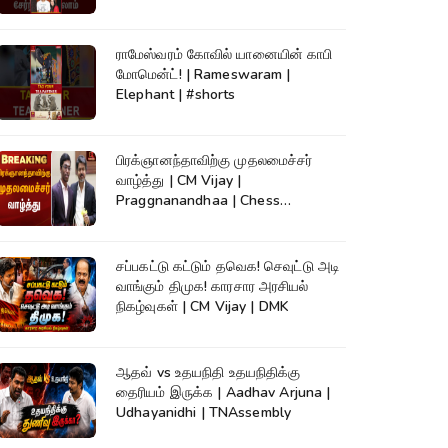
ராமேஸ்வரம் கோவில் யானையின் காபி
மோமென்ட்! | Rameswaram |
Elephant | #shorts
பிரக்ஞானந்தாவிற்கு முதலமைச்சர்
வாழ்த்து | CM Vijay |
Praggnanandhaa | Chess
Champion |KumudamNews
சப்பகட்டு கட்டும் தவெக! செவுட்டு அடி
வாங்கும் திமுக! காரசார அரசியல்
நிகழ்வுகள் | CM Vijay | DMK
ஆதவ் vs உதயநிதி உதயநிதிக்கு
தைரியம் இருக்க | Aadhav Arjuna |
Udhayanidhi | TNAssembly