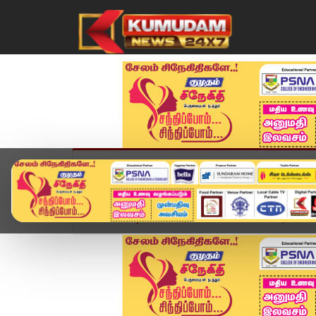
முகப்பு
விளையாட்டு
அண்மை
தமிழ்நாட
Home
வீடியோ ஸ்டோரி
Headlines Now | 3 PM He