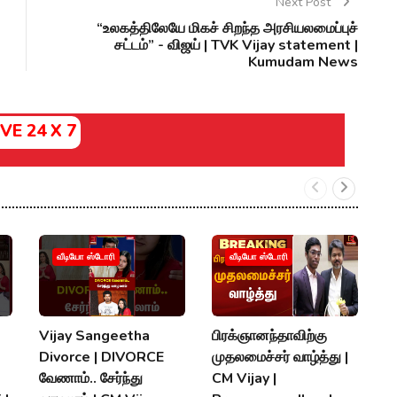
Next Post
“உலகத்திலேயே மிகச் சிறந்த அரசியலமைப்புச்
சட்டம்” - விஜய் | TVK Vijay statement |
Kumudam News
IVE 24 X 7
வீடியோ ஸ்டோரி
வீடியோ ஸ்டோரி
Vijay Sangeetha
பிரக்ஞானந்தாவிற்கு
சப
Divorce | DIVORCE
முதலமைச்சர் வாழ்த்து |
செ
வேணாம்.. சேர்ந்து
CM Vijay |
த