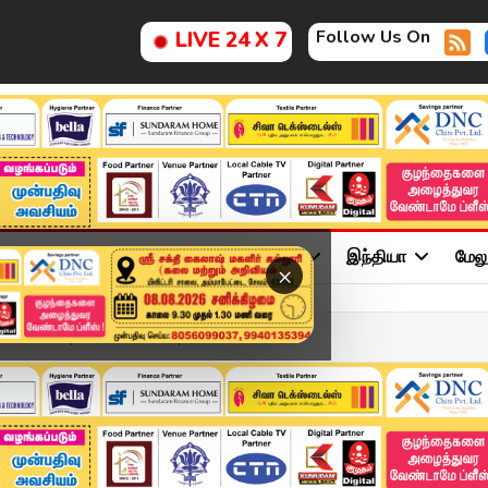
Follow Us On
LIVE 24 X 7
ு
சினிமா
அரசியல்
விளையாட்டு
இந்தியா
மேல
×
adlines | 26 NOV 2025 | ...