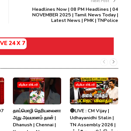
Next Post
Headlines Now | 08 PM Headlines | 04
NOVEMBER 2025 | Tamil News Today |
Latest News | PMK | TNPolice
IVE 24 X 7
க
வீடியோ ஸ்டோரி
வீடியோ ஸ்டோரி
V
ப
N
07
தாய்மொழி தெரியலைனா
🔴LIVE : CM Vijay |
R
அது அவமானம் தான் |
Udhayanidhi Stalin |
K
Dhanush | Chennai |
TN Assembly 2026 |