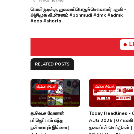
Previous Post
பொன்முடிக்கு துணைப்பொதுச்செயலாளர் பதவி -
அதிமுக விமர்சனம் #ponmudi #dmk #admk
#eps #shorts
L
RELATED POSTS
வீடியோ ஸ்டோரி
வீடியோ ஸ்டோரி
த.வெ.க வேளான்
Today Headlines - 
பட்ஜெட்டால் எந்த
AUG 2026 | 07 மணி
நன்மையும் இல்லை |
தலைப்புச் செய்திகள் |