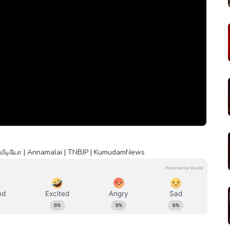
வீடியோ | Annamalai | TNBJP | KumudamNews