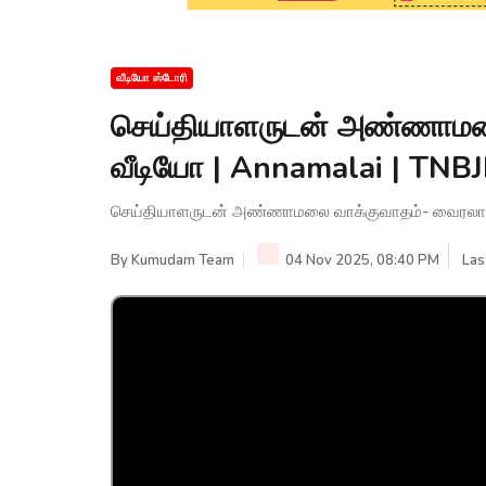
வீடியோ ஸ்டோரி
செய்தியாளருடன் அண்ணாமலை
வீடியோ | Annamalai | TN
செய்தியாளருடன் அண்ணாமலை வாக்குவாதம்- வைரலாகு
By
Kumudam Team
04 Nov 2025, 08:40 PM
Las