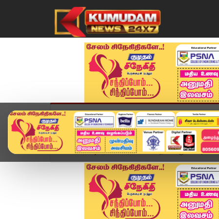
முகப்பு
விளையாட்டு
அண்மை
தமிழ்நாட
Home
வீடியோ ஸ்டோரி
செய்தியாளருடன் அண்ணாம