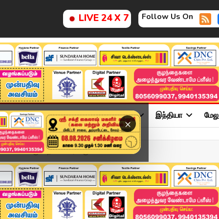
Follow Us On
LIVE 24 X 7
ு
சினிமா
அரசியல்
விளையாட்டு
இந்தியா
மேல
×
லை வாக்குவாதம்- வைரலாகும் ...