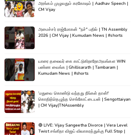
அரங்கம் முழுவதும் கரகோஷம் | Aadhav Speech |
CM Vijay
அமைச்சர் ராஜ்மோகன் "நச்" பதில் | TN Assembly
2026 | CM Vijay | Kumudam News | #shorts
யாரை தலைவர் கை காட்டுகிறாறோஅவங்கள WIN
பண்ண வைங்க | Ghillisarath | Tambaram |
Kumudam News | #shorts
‘மதுவை கொண்டு வந்தது நீங்கள் தான்!’
கொதித்தெழுந்த செங்கோட்டையன் | Sengottaiyan
| CM Vijay|TNAssembly
🔴 LIVE: Vijay Sangeetha Divorce | Vera Level
Twist சங்கீதா விஜய் விவாகரத்துக்கு Full Stop |