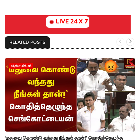
LIVE 24 X 7
RELATED POSTS
வீடியோ ஸ்டோரி
‘மதுவை கொண்டு வந்தது நீங்கள் தான்!’ கொதித்தெழுந்த