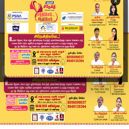
×
Home
வீடியோ ஸ்டோரி
Power Loom Owners Protest | விசைத்தறி உரிமையாளர...