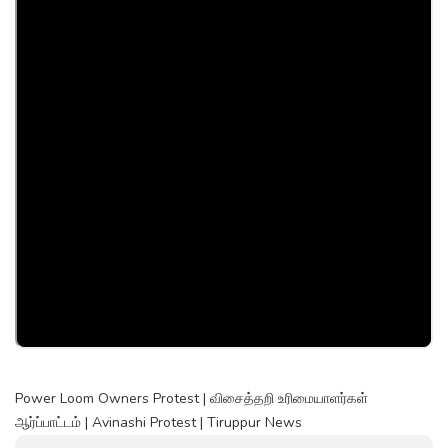
Power Loom Owners Protest | விசைத்தறி உரிமையாளர்கள்
ஆர்ப்பாட்டம் | Avinashi Protest | Tiruppur News