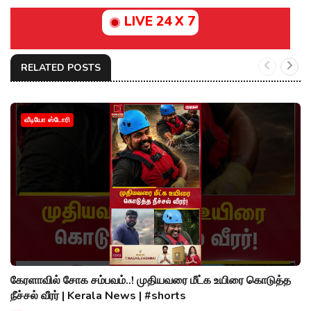
LIVE 24 X 7
RELATED POSTS
வீடியோ ஸ்டோரி
கேரளாவில் சோக சம்பவம்..! முதியவரை மீட்க உயிரை கொடுத்த
நீச்சல் வீரர் | Kerala News | #shorts