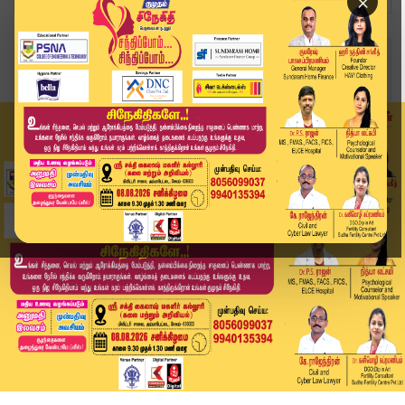
×
Home
வீடியோ ஸ்டோரி
முழு திரைப்படமும் லீக்? | Jananayagan Movie | R...