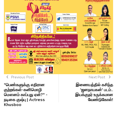
Previous Post
Next Post
"பெண்களுக்கு எதிரான
இணையத்தில் கசிந்த
குற்றங்கள்-கனிமொழி
'ஜனநாயகன்' படம்..
மௌனம் காப்பது ஏன்?" -
இயக்குநர் உருக்கமான
நடிகை குஷ்பு | Actress
வேண்டுகோள்!
Khusboo