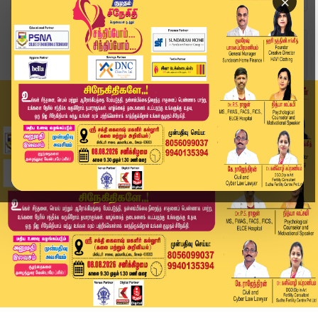
×
Home
வீடியோ ஸ்டோரி
நிபா வைரஸ் என்றால் என்ன..? | VIRUS | Kumudam News