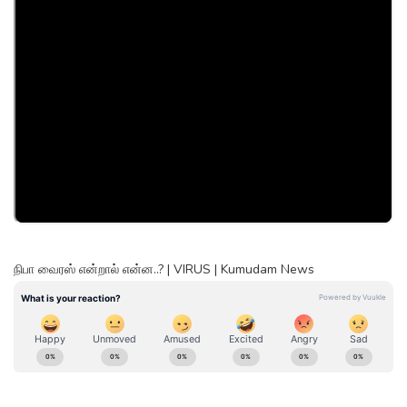
நிபா வைரஸ் என்றால் என்ன..? | VIRUS | Kumudam News