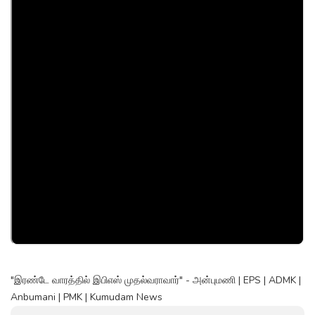
"இரண்டே வாரத்தில் இபிஎஸ் முதல்வராவார்" - அன்புமணி | EPS | ADMK |
Anbumani | PMK | Kumudam News