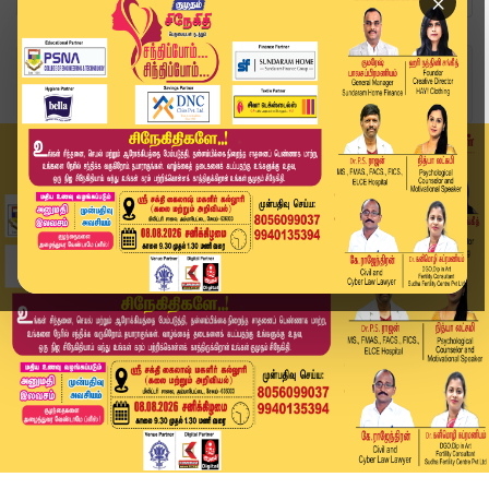
×
Home
வீடியோ ஸ்டோரி
"இரண்டே வாரத்தில் இபிஎஸ் முதல்வராவார்" - அன்பும...