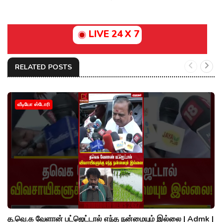
LIVE 24 X 7
RELATED POSTS
வீடியோ ஸ்டோரி
த.வெ.க வேளான் பட்ஜெட்டால் எந்த நன்மையும் இல்லை | Admk |