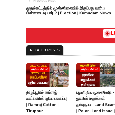
Previous Post
முதல்கட்டத்தில் முன்னிலையில் இருப்பது யார்..?
பின்னடைவு யார்..? | Election | Kumudam News
L
RELATED POSTS
வீடியோ ஸ்டோரி
வீடியோ ஸ்டோரி
திருப்பூரில் ராம்ராஜ்
பழனி நில முறைகேடு -
காட்டனின் புதிய படைப்பு!
ஜாமின் மனுக்கள்
| Ramraj Cotton |
தள்ளுபடி | Land Scam
Tiruppur
| Palani Land Issue |