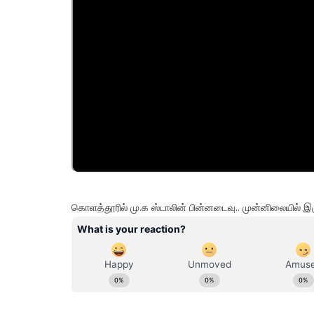
கொளத்தூரில் மு.க ஸ்டாலின் பின்னடைவு.. முன்னிலையில் இரு