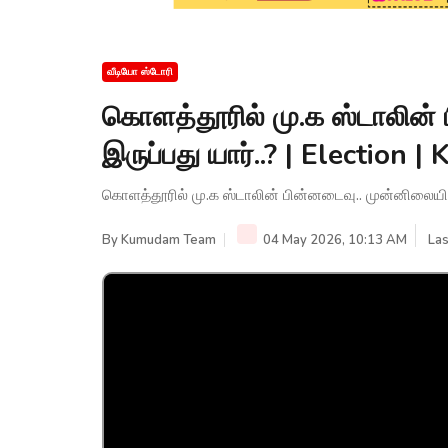
வீடியோ ஸ்டோரி
கொளத்தூரில் மு.க ஸ்டாலின் 
இருப்பது யார்..? | Electio
கொளத்தூரில் மு.க ஸ்டாலின் பின்னடைவு.. முன்னிலையில
By
Kumudam Team
04 May 2026, 10:13 AM
Las