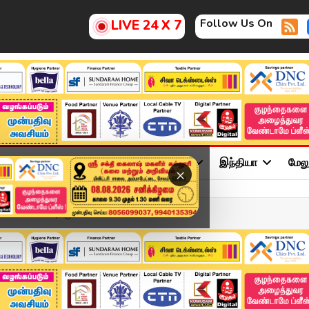
Follow Us On
LIVE 24 X 7
ு
சினிமா
அரசியல்
விளையாட்டு
இந்தியா
மேல
×
ன் பின்னடைவு.. முன்னிலைய...