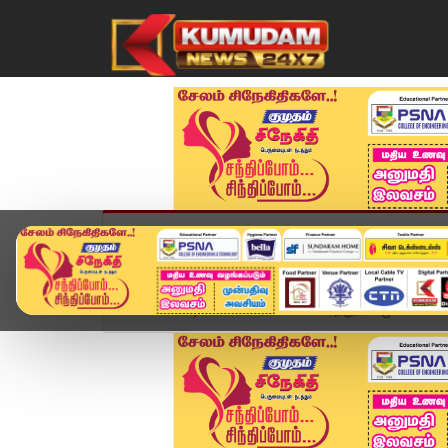
முகப்பு
விளையாட்டு
அண்மை
தமிழ்நாட
Home
வீடியோ ஸ்டோரி
கொளத்தூரில் மு.க ஸ்டாலி