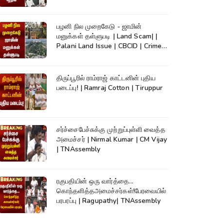
TVK
பழனி நில முறைகேடு - ஜாமின்
மனுக்கள் தள்ளுபடி | Land Scam| |
Palani Land Issue | CBCID | Crime
News
திருப்பூரில் ராம்ராஜ் காட்டனின் புதிய
படைப்பு! | Ramraj Cotton | Tiruppur
சர்ச்சைபேச்சுக்கு முற்றுப்புள்ளி வைத்த
அமைச்சர் | Nirmal Kumar | CM Vijay
| TNAssembly
ரகுபதியின் ஒரு வார்த்தை...
கொந்தளித்தஅமைச்சர்கள்!பேரவையில்
பரபரப்பு | Ragupathy| TNAssembly