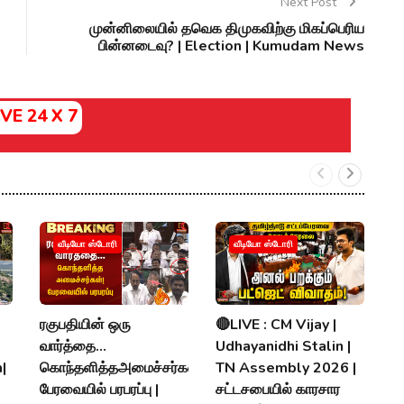
Next Post
முன்னிலையில் தவெக திமுகவிற்கு மிகப்பெரிய
பின்னடைவு? | Election | Kumudam News
IVE 24 X 7
வ
வீடியோ ஸ்டோரி
வீடியோ ஸ்டோரி
ரொ
ப
ர
ரகுபதியின் ஒரு
🔴LIVE : CM Vijay |
V
வார்த்தை...
Udhayanidhi Stalin |
|
கொந்தளித்தஅமைச்சர்கள்!
TN Assembly 2026 |
P
பேரவையில் பரபரப்பு |
சட்டசபையில் காரசார