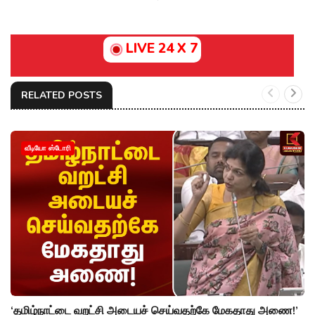
LIVE 24 X 7
RELATED POSTS
வீடியோ ஸ்டோரி
‘தமிழ்நாட்டை வறட்சி அடையச் செய்வதற்கே மேகதாது அணை!’