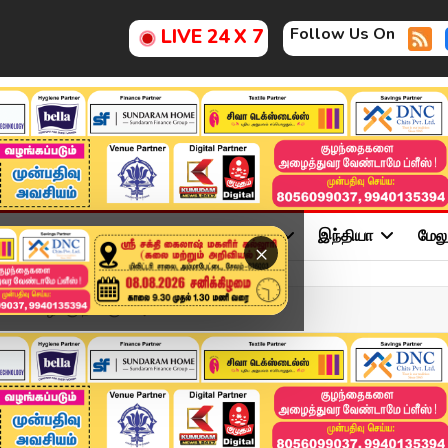
Follow Us On
LIVE 24 X 7
ு
சினிமா
அரசியல்
விளையாட்டு
இந்தியா
மேல
×
வி வழக்கு நடக்கும் அடையாள ...