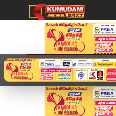
முகப்பு
விளையாட்டு
அண்மை
தமிழ்நாட
Home
வீடியோ ஸ்டோரி
Kovai News | கோவை மாண