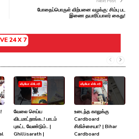
Next Post
போதைப்பொருள் விற்பனை வழக்கு: சிம்பு பட
இணை தயாரிப்பாளர் கைது!
IVE 24 X 7
ம
வீடியோ ஸ்டோரி
வீடியோ ஸ்டோரி
த
உ
ப
!
வேலை செய்ய
உடைந்த காலுக்கு
M
விடமாட்றாங்க..! பாடம்
Cardboard
K
புகட்ட வேண்டும்.. |
சிகிச்சையா? | Bihar
al
Ghillisarath |
Cardboard
A