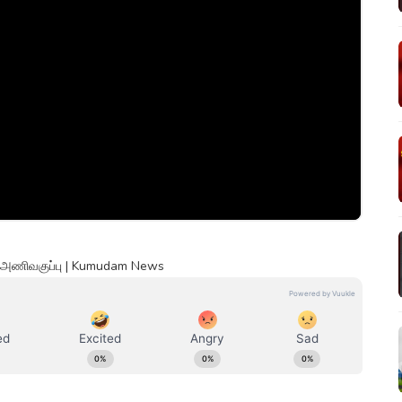
அணிவகுப்பு | Kumudam News