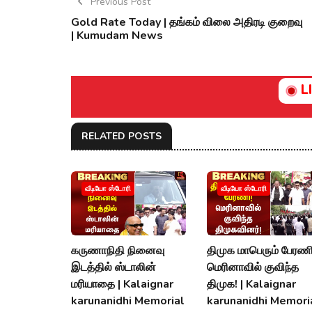
Previous Post
Gold Rate Today | தங்கம் விலை அதிரடி குறைவு
| Kumudam News
L
RELATED POSTS
வீடியோ ஸ்டோரி
வீடியோ ஸ்டோரி
கருணாநிதி நினைவு
திமுக மாபெரும் பேரணி
இடத்தில் ஸ்டாலின்
மெரினாவில் குவிந்த
மரியாதை | Kalaignar
திமுக! | Kalaignar
karunanidhi Memorial
karunanidhi Memori