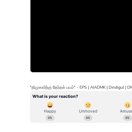
"திமுகவிற்கு தேர்தல் பயம்" - EPS | AIADMK | Dindigul |