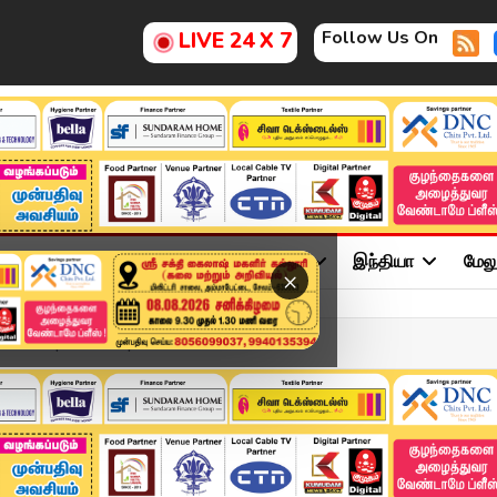
Follow Us On
LIVE 24 X 7
ு
சினிமா
அரசியல்
விளையாட்டு
இந்தியா
மேல
×
" - EPS | AIADMK | Din...