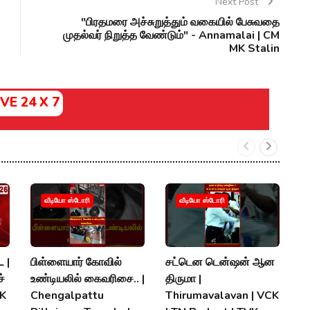
Next Post
"பிரதமரை அச்சுறுத்தும் வகையில் பேசுவதை
முதல்வர் நிறுத்த வேண்டும்" - Annamalai | CM
MK Stalin
IVE 24 X 7
வீடியோ ஸ்டோரி
வீடியோ ஸ்டோரி
 |
பிள்ளையார் கோவில்
சட்டென டென்ஷன் ஆன
த.
்
உண்டியலில் கைவரிசை.. |
திருமா |
இர
MK
Chengalpattu
Thirumavalavan | VCK
T