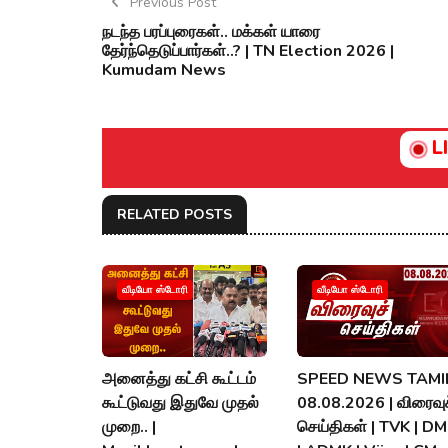
Previous Post
நடந்த பரப்புரைகள்.. மக்கள் யாரை
தேர்ந்தெடுப்பார்கள்..? | TN Election 2026 |
Kumudam News
L
RELATED POSTS
வீடியோ ஸ்டோரி
வீடியோ ஸ்டோரி
அனைத்து கட்சி கூட்டம்
SPEED NEWS TAMIL
கூட்டுவது இதுவே முதல்
08.08.2026 | விரைவுச
முறை.. |
செய்திகள் | TVK | D