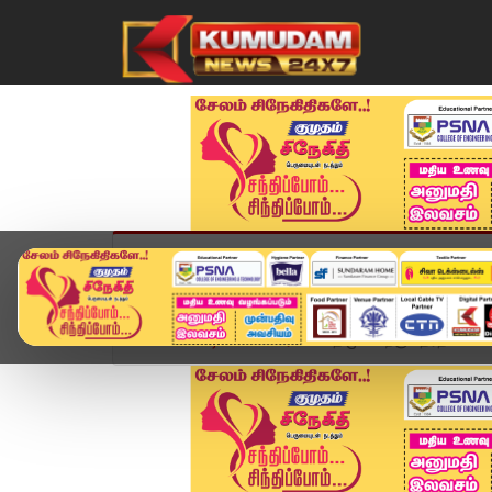
முகப்பு
விளையாட்டு
அண்மை
தமிழ்நாட
Home
வீடியோ ஸ்டோரி
"திமுகவிற்கு தேர்தல் பயம்