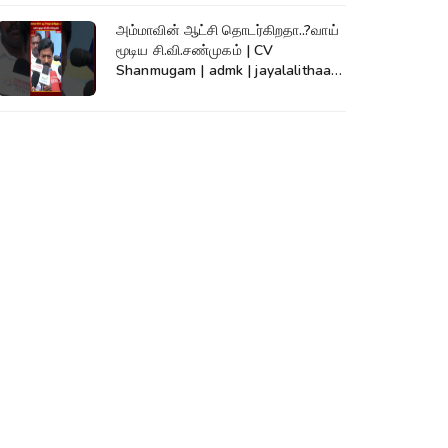
அம்மாவின் ஆட்சி தொடர்கிறதா..?வாய்
மூடிய சி.வி.சண்முகம் | CV
Shanmugam | admk | jayalalithaa |
TVK