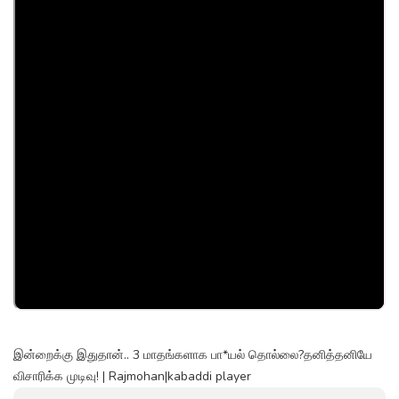
இன்றைக்கு இதுதான்.. 3 மாதங்களாக பா*யல் தொல்லை?தனித்தனியே
விசாரிக்க முடிவு! | Rajmohan|kabaddi player