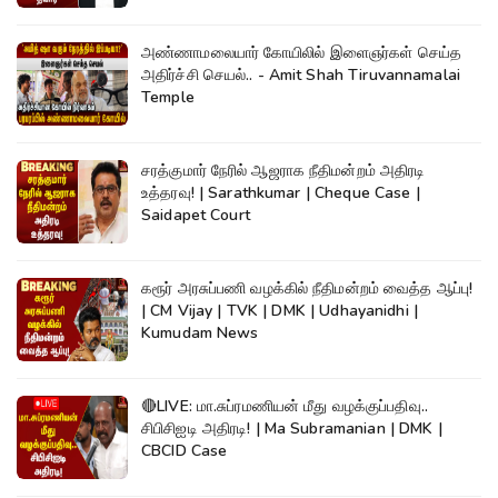
அண்ணாமலையார் கோயிலில் இளைஞர்கள் செய்த
அதிர்ச்சி செயல்.. - Amit Shah Tiruvannamalai
Temple
சரத்குமார் நேரில் ஆஜராக நீதிமன்றம் அதிரடி
உத்தரவு! | Sarathkumar | Cheque Case |
Saidapet Court
கரூர் அரசுப்பணி வழக்கில் நீதிமன்றம் வைத்த ஆப்பு!
| CM Vijay | TVK | DMK | Udhayanidhi |
Kumudam News
🔴LIVE: மா.சுப்ரமணியன் மீது வழக்குப்பதிவு..
சிபிசிஐடி அதிரடி! | Ma Subramanian | DMK |
CBCID Case