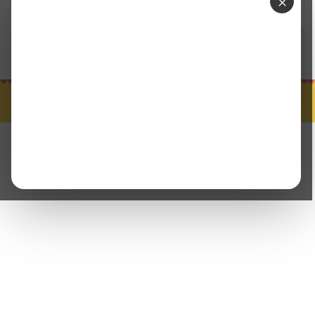
×
Home
வீடியோ ஸ்டோரி
இன்றைக்கு இதுதான்.. 3 மாதங்களாக பா*யல் தொல்லை?த...