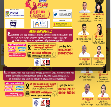
×
Home
வீடியோ ஸ்டோரி
உங்கள் மொபைலில் இன்று அலாரம் ஒலியுடன் எச்சரிக்க...