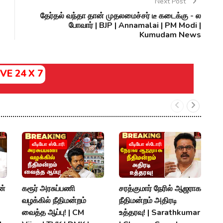
Next Post
தேர்தல் வந்தா தான் முதலமைச்சர் டீ கடைக்கு - ல
போவார் | BJP | Annamalai | PM Modi |
Kumudam News
IVE 24 X 7
V
வீடியோ ஸ்டோரி
வீடியோ ஸ்டோரி
த
T
T
ன்
கரூர் அரசுப்பணி
சரத்குமார் நேரில் ஆஜராக
K
வழக்கில் நீதிமன்றம்
நீதிமன்றம் அதிரடி
#
வைத்த ஆப்பு! | CM
உத்தரவு! | Sarathkumar