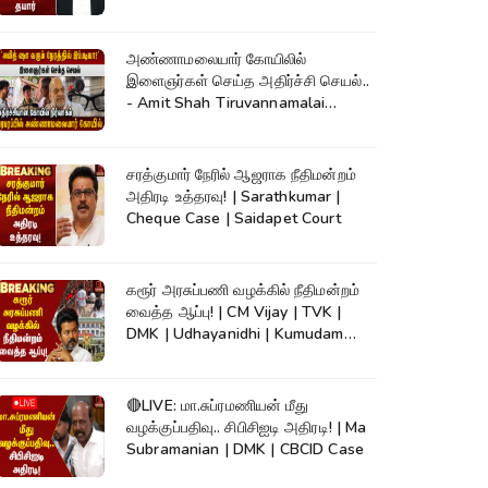
அண்ணாமலையார் கோயிலில்
இளைஞர்கள் செய்த அதிர்ச்சி செயல்..
- Amit Shah Tiruvannamalai
Temple
சரத்குமார் நேரில் ஆஜராக நீதிமன்றம்
அதிரடி உத்தரவு! | Sarathkumar |
Cheque Case | Saidapet Court
கரூர் அரசுப்பணி வழக்கில் நீதிமன்றம்
வைத்த ஆப்பு! | CM Vijay | TVK |
DMK | Udhayanidhi | Kumudam
News
🔴LIVE: மா.சுப்ரமணியன் மீது
வழக்குப்பதிவு.. சிபிசிஐடி அதிரடி! | Ma
Subramanian | DMK | CBCID Case