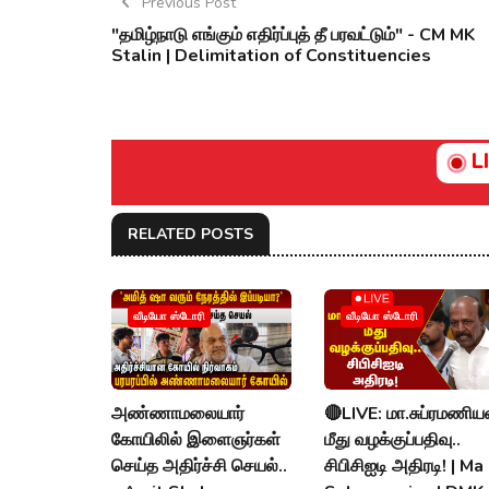
Previous Post
"தமிழ்நாடு எங்கும் எதிர்ப்புத் தீ பரவட்டும்" - CM MK
Stalin | Delimitation of Constituencies
L
RELATED POSTS
வீடியோ ஸ்டோரி
வீடியோ ஸ்டோரி
அண்ணாமலையார்
🔴LIVE: மா.சுப்ரமணிய
கோயிலில் இளைஞர்கள்
மீது வழக்குப்பதிவு..
செய்த அதிர்ச்சி செயல்..
சிபிசிஐடி அதிரடி! | Ma