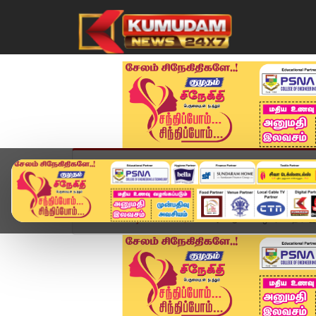
முகப்பு
விளையாட்டு
அண்மை
தமிழ்நாட
Home
வீடியோ ஸ்டோரி
அட ஆமா..... ஒரே மாதிரி இர