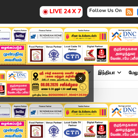
Follow Us On
LIVE 24 X 7
ு
சினிமா
அரசியல்
விளையாட்டு
இந்தியா
மேல
×
ுக்கு | TVK Vijay | Ku...