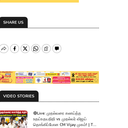
SHARE US
VIDEO STORIES
🔴Live: முதல்வரை கலாய்த்த
உதய்உதயநிதி vs முதல்வர் விஜய்
தொங்கிப்போன CM Vijay முகம்! | TN