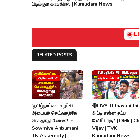
பிடிக்கும் காங்கிரஸ் | Kumudam News
L
RELATED POSTS
வீடியோ ஸ்டோரி
வீடியோ ஸ்டோரி
‘தமிழ்நாட்டை வறட்சி
🔴LIVE: Udhayanidhi
அடையச் செய்வதற்கே
அப்டி என்ன தப்ப
மேகதாது அணை!’ -
பேசிட்டாரு? | DMk | C
Sowmiya Anbumani |
Vijay | TVK |
TN Assembly |
Kumudam News