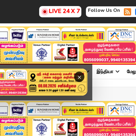
Follow Us On
LIVE 24 X 7
ு
சினிமா
அரசியல்
விளையாட்டு
இந்தியா
மேல
×
வேண்டுமா..? | Kumudam News