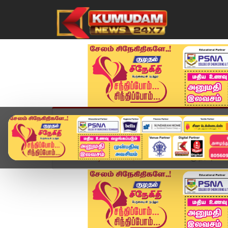
முகப்பு
விளையாட்டு
அண்மை
தமிழ்நாட
Home
வீடியோ ஸ்டோரி
Hair Fall - க்கு தீர்வு 