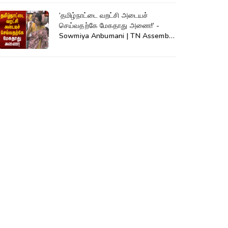
‘தமிழ்நாட்டை வறட்சி அடையச்
செய்வதற்கே மேகதாது அணை!’ -
Sowmiya Anbumani | TN Assembly
| Mekadatu Dam