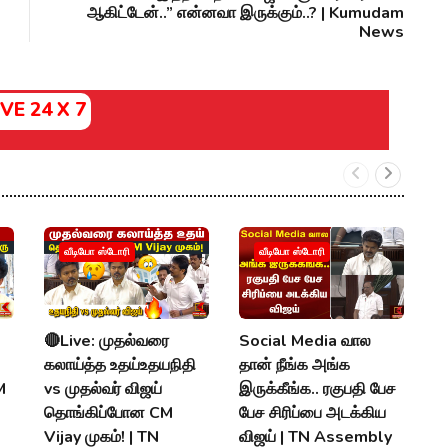
ஆகிட்டேன்..” என்னவா இருக்கும்..? | Kumudam
News
IVE 24 X 7
வீடியோ ஸ்டோரி
வீடியோ ஸ்டோரி
🔴Live: முதல்வரை
Social Media வால
M
கலாய்த்த உதய்உதயநிதி
தான் நீங்க அங்க
:
M
vs முதல்வர் விஜய்
இருக்கீங்க.. ரகுபதி பேச
U
தொங்கிப்போன CM
பேச சிரிப்பை அடக்கிய
நே
Vijay முகம்! | TN
விஜய் | TN Assembly
T