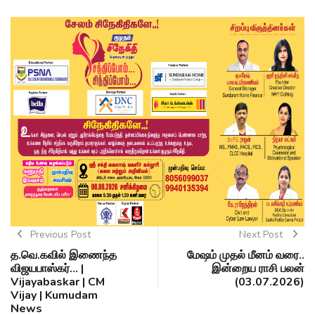
Previous Post
Next Post
த.வெ.கவில் இணைந்த
மேஷம் முதல் மீனம் வரை..
விஜயபாஸ்கர்... |
இன்றைய ராசி பலன்
Vijayabaskar | CM
(03.07.2026)
Vijay | Kumudam
News