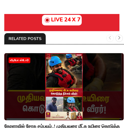
LIVE 24 X 7
RELATED POSTS
வீடியோ ஸ்டோரி
கேரளாவில் சோக சம்பவம்..! முதியவரை மீட்க உயிரை கொடுத்த