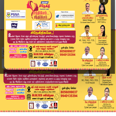
×
Home
வீடியோ ஸ்டோரி
TTV Dhinakaran | டிடிவி தினகரன் செய்தியாளர் சந்...