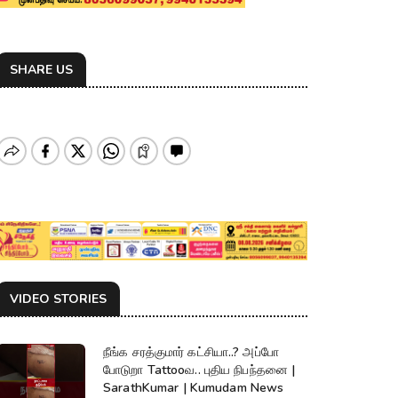
SHARE US
VIDEO STORIES
நீங்க சரத்குமார் கட்சியா..? அப்போ
போடுறா Tattooவ.. புதிய நிபந்தனை |
SarathKumar | Kumudam News