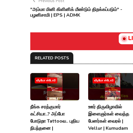
Previous Post
"அம்மா மினி கிளினிக் மீண்டும் திறக்கப்படும்" -
பழனிசாமி | EPS | ADMK
L
RELATED POSTS
வீடியோ ஸ்டோரி
வீடியோ ஸ்டோரி
நீங்க சரத்குமார்
ஊர் திருவிழாவில்
கட்சியா..? அப்போ
இளைஞர்கள் வைத்த
போடுறா Tattooவ.. புதிய
பேனர்கள் வைரல் |
நிபந்தனை |
Vellur | Kumudam