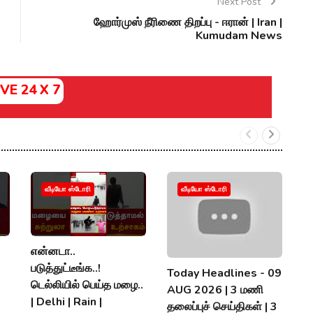
Next Post
ஹோர்முஸ் நீரிணை திறப்பு - ஈரான் | Iran |
Kumudam News
IVE 24 X 7
வீடியோ ஸ்டோரி
வீடியோ ஸ்டோரி
என்னடா..
அ
படுத்துட்டீங்க..!
த
Today Headlines - 09
டெல்லியில் பெய்த மழை..
நி
AUG 2026 | 3 மணி
| Delhi | Rain |
ந
தலைப்புச் செய்திகள் | 3