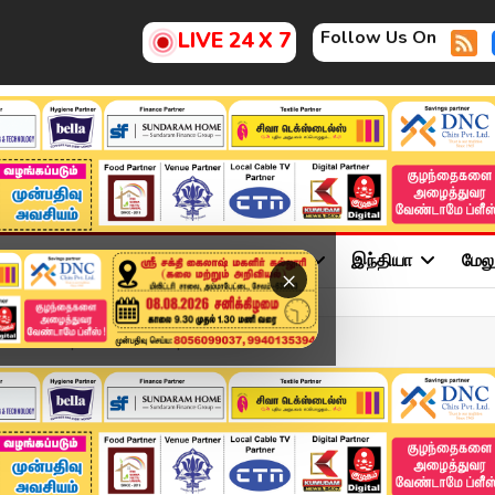
Follow Us On
LIVE 24 X 7
ு
சினிமா
அரசியல்
விளையாட்டு
இந்தியா
மேல
×
adlines | 17 APR 2026 | ...