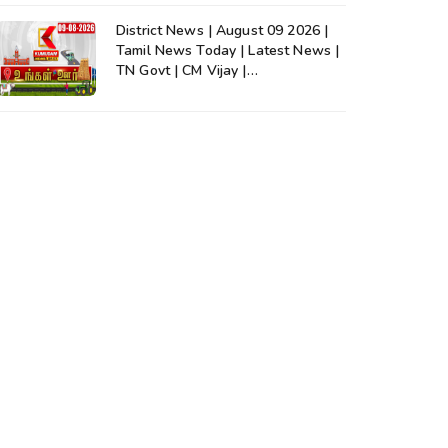
District News | August 09 2026 |
Tamil News Today | Latest News |
TN Govt | CM Vijay |
TVK|Tamilnadu