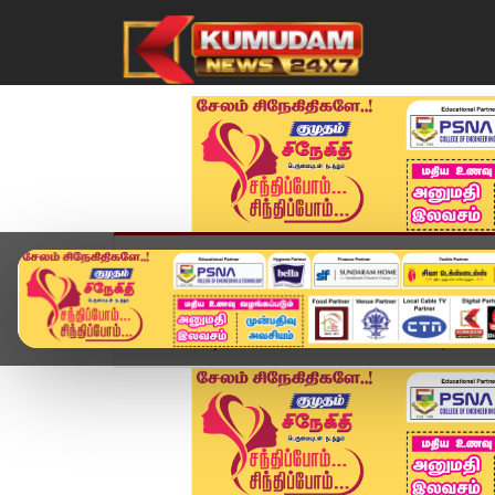
முகப்பு
விளையாட்டு
அண்மை
தமிழ்நாட
Home
வீடியோ ஸ்டோரி
Headlines Now | 7 PM He