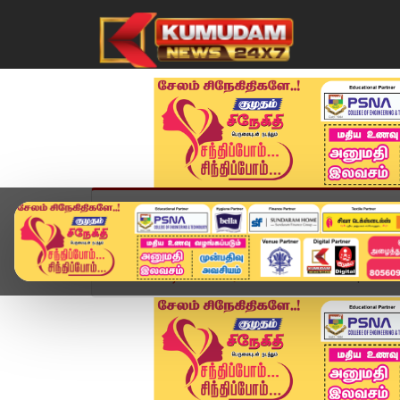
முகப்பு
விளையாட்டு
அண்மை
தமிழ்நாட
Home
வீடியோ ஸ்டோரி
Headlines Now | 8 PM He