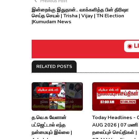
Previous Post
இன்றைக்கு இதுதான்.. வாக்களித்த பின் திரிஷா
செய்த செயல் | Trisha | Vijay | TN Election
|Kumudam News
L
RELATED POSTS
வீடியோ ஸ்டோரி
வீடியோ ஸ்டோரி
த.வெ.க வேளான்
Today Headlines - 
பட்ஜெட்டால் எந்த
AUG 2026 | 07 மணி
நன்மையும் இல்லை |
தலைப்புச் செய்திகள் |