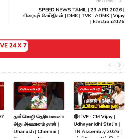
Next Post
SPEED NEWS TAMIL | 23 APR 2026 |
விரைவுச் செய்திகள் | DMK | TVK | ADMK | Vijay
| Election2026
IVE 24 X 7
க
வீடியோ ஸ்டோரி
வீடியோ ஸ்டோரி
V
ப
N
07
தாய்மொழி தெரியலைனா
🔴LIVE : CM Vijay |
R
அது அவமானம் தான் |
Udhayanidhi Stalin |
K
Dhanush | Chennai |
TN Assembly 2026 |