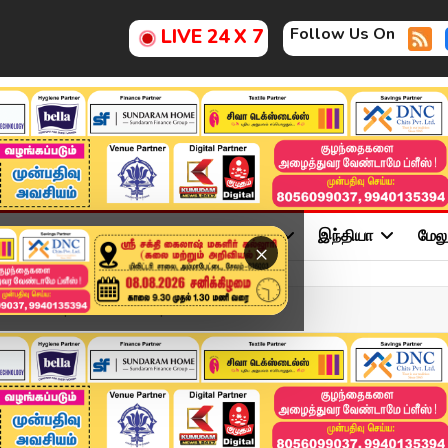
Follow Us On
LIVE 24 X 7
ு
சினிமா
அரசியல்
விளையாட்டு
இந்தியா
மேல
×
adlines | 23 APR 2026 | ...