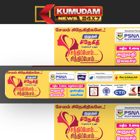
முகப்பு
விளையாட்டு
அண்மை
தமிழ்நாட
Home
வீடியோ ஸ்டோரி
Tiruvannamalai Temple 