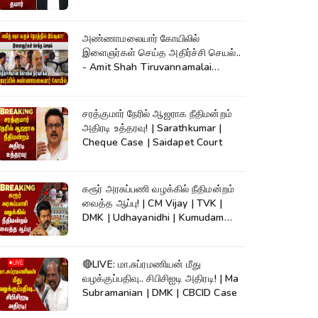
அண்ணாமலையார் கோயிலில்
இளைஞர்கள் செய்த அதிர்ச்சி செயல்..
- Amit Shah Tiruvannamalai
Temple
சரத்குமார் நேரில் ஆஜராக நீதிமன்றம்
அதிரடி உத்தரவு! | Sarathkumar |
Cheque Case | Saidapet Court
கரூர் அரசுப்பணி வழக்கில் நீதிமன்றம்
வைத்த ஆப்பு! | CM Vijay | TVK |
DMK | Udhayanidhi | Kumudam
News
🔴LIVE: மா.சுப்ரமணியன் மீது
வழக்குப்பதிவு.. சிபிசிஐடி அதிரடி! | Ma
Subramanian | DMK | CBCID Case