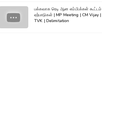
பக்கவாக ரெடி ஆன எம்.பி.க்கள் கூட்டம்
ஏற்பாடுகள் | MP Meeting | CM Vijay |
TVK | Delimitation