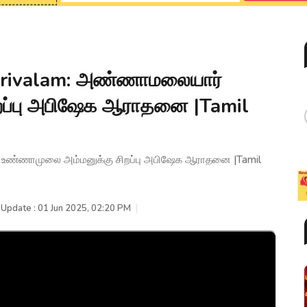
irivalam: அண்ணாமலையார்
றப்பு அபிஷேக ஆராதனை |Tamil
 உண்ணாமுலை அம்மனுக்கு சிறப்பு அபிஷேக ஆராதனை |Tamil
 Update : 01 Jun 2025, 02:20 PM