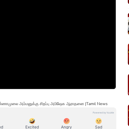
்ணாமுலை அம்மனுக்கு சிறப்பு அபிஷேக ஆராதனை |Tamil News