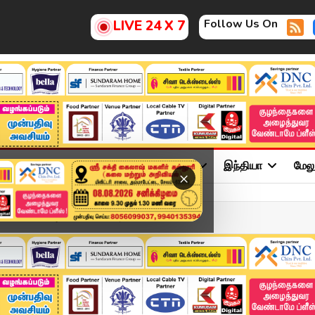
Follow Us On
LIVE 24 X 7
ு
சினிமா
அரசியல்
விளையாட்டு
இந்தியா
மேல
×
Girivalam: அண்ணாமலையார் உ...