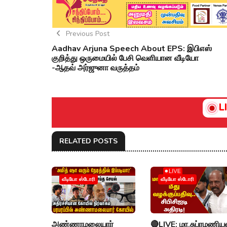
Previous Post
Aadhav Arjuna Speech About EPS: இபிஎஸ்
குறித்து ஒருமையில் பேசி வெளியான வீடியோ
-ஆதவ் அர்ஜுனா வருத்தம்
L
RELATED POSTS
வீடியோ ஸ்டோரி
வீடியோ ஸ்டோரி
அண்ணாமலையார்
🔴LIVE: மா.சுப்ரமணிய