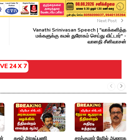
Next Post
Vanathi Srinivasan Speech | "வாக்களித்த
மக்களுக்கு கமல் துரோகம் செய்து விட்டார்" -
வானதி சீனிவாசன்
IVE 24 X 7
V
வீடியோ ஸ்டோரி
வீடியோ ஸ்டோரி
த
T
T
ன்
கரூர் அரசுப்பணி
சரத்குமார் நேரில் ஆஜராக
K