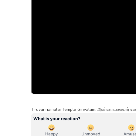
Tiruvannamalai Temple Girivalam: அண்ணாமலையார் உண