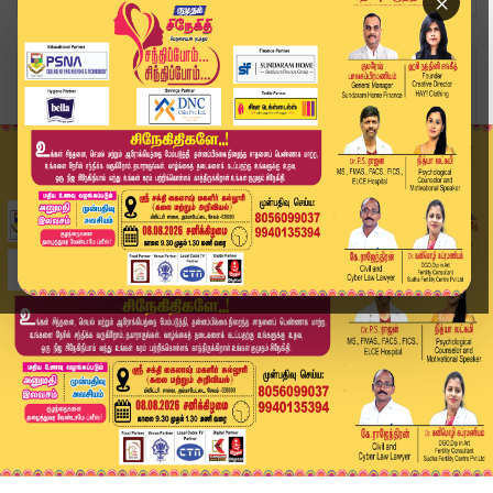
×
Home
வீடியோ ஸ்டோரி
மாரிதாஸ் கைது விவகாரம்.. அதிமுகவின் சரமாரி கேள்...