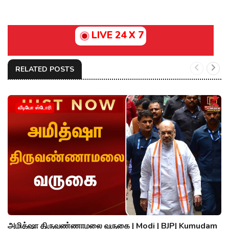
LIVE 24 X 7
RELATED POSTS
வீடியோ ஸ்டோரி
அமித்ஷா திருவண்ணாமலை வருகை | Modi | BJP| Kumudam