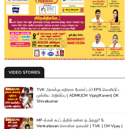
VIDEO STORIES
TVK அரசுக்கு எதிராக போராட்டம்! EPS வெளியிட்ட
முக்கிய அறிவிப்பு | ADMK|CM Vijay|Kaveri| DK
Shivakumar
MP-க்கள் கூட்டத்தில் என்ன நடந்தது? S.
Venkatesan சொன்ன தகவல்! | TVK | CM Vijay |