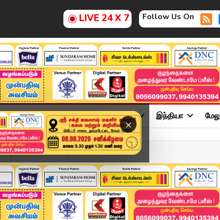
Follow Us On
LIVE 24 X 7
ு
சினிமா
அரசியல்
விளையாட்டு
இந்தியா
மேல
×
அவசியம் என்ன?" – ஆர்.எஸ்....