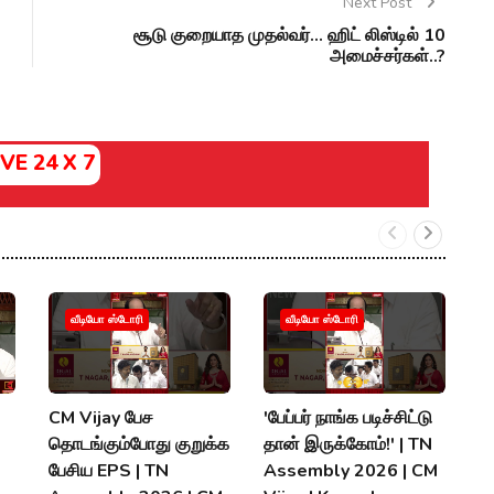
Next Post
சூடு குறையாத முதல்வர்... ஹிட் லிஸ்டில் 10
அமைச்சர்கள்..?
IVE 24 X 7
A
வீடியோ ஸ்டோரி
வீடியோ ஸ்டோரி
K
ப
T
CM Vijay பேச
'பேப்பர் நாங்க படிச்சிட்டு
S
தொடங்கும்போது குறுக்க
தான் இருக்கோம்!' | TN
பேசிய EPS | TN
Assembly 2026 | CM
P