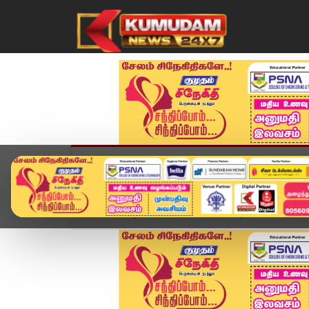
முகப்பு
விளையாட்டு
அண்மை
தமிழ்நாட
Home
வீடியோ ஸ்டோரி
5 மணி நேர விசாரணையின் 