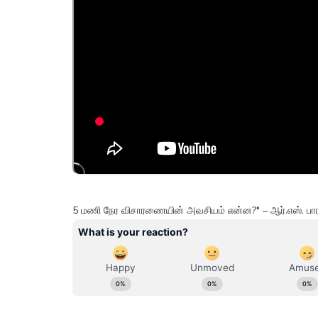
5 மணி நேர விசாரணையின் அவசியம் என்ன?" – ஆர்.எஸ். பாரதி