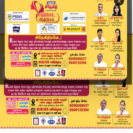
×
Home
வீடியோ ஸ்டோரி
முதல்வர் குறித்து அவதூறாக பேசிய அனிதா ராதாகிருஷ...