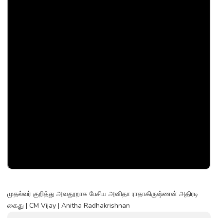
முதல்வர் குறித்து அவதூறாக பேசிய அனிதா ராதாகிருஷ்ணன் அதிரடி
கைது | CM Vijay | Anitha Radhakrishnan