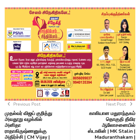
Previous Post
Next Post
முதல்வர் விஜய் குறித்து
காலியான மதுராந்தகம்
அவதூறு வழக்கில்
தொகுதி தீவிர
அனிதா
ஆலோசனையில்
ராதாகிருஷ்ணனுக்கு
ஸ்டாலின் | MK Stalin |
அதிர்ச்சி | CM Vijay |
Maduranthakam |