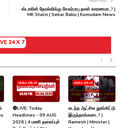
Next Post
ஸ்டாலின் தோல்விக்கு சேகர்பாபு தான் காரணமா..? |
MK Stalin | Sekar Babu | Kumudam News
IVE 24 X 7
வீடியோ ஸ்டோரி
வீடியோ ஸ்டோரி
்
🔴LIVE: Today
கடந்த ஆட்சில தூங்கிட்டு
க
bu
Headlines - 09 AUG
இருந்தாங்களா..? |
வ
2026 | 4 மணி தலைப்புச்
Ramesh | Minister |
வ