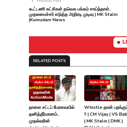
Previous Post
கூட்டணி கட்சிகள் தவெக பக்கம் சாய்ந்தாள்..
முதலமைச்சர் எடுத்த அதிரடி முடிவு | MK Stalin
|Kumudam News
L
RELATED POSTS
வீடியோ ஸ்டோரி
வீடியோ ஸ்டோரி
நாளை சட்டப் பேரவையில்
Whistle தான் பறக்கும
தனித்தீர்மானம்..
!! | CM Vijay | VS Ba
முதல்வரின்
| MK Stalin | DMK |