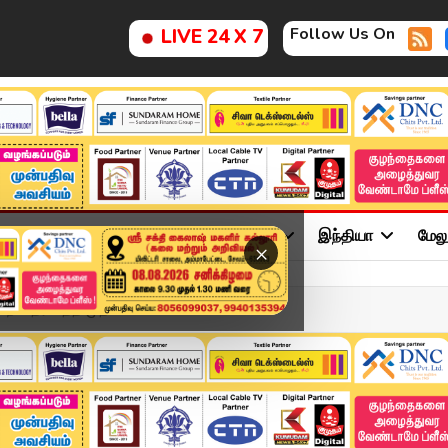
Follow Us On
LIVE 24 X 7
ு
சினிமா
அரசியல்
விளையாட்டு
இந்தியா
மேல
×
ன்றி தெரிவித்த முதலமைச்...