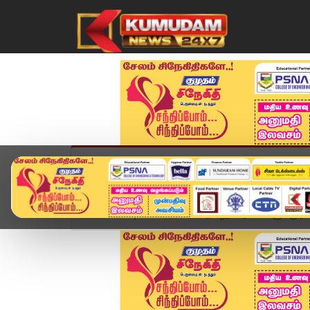
முகப்பு
விளையாட்டு
அண்மை
தமிழ்நாட
Home
வீடியோ ஸ்டோரி
தமிழ்நாட்டு மக்களுக்கு ந