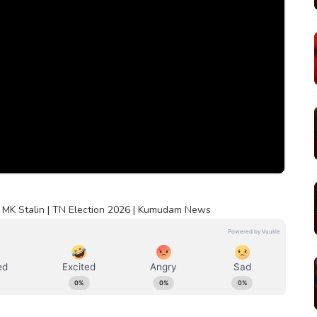
CM MK Stalin | TN Election 2026 | Kumudam News