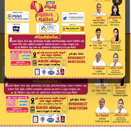
×
Home
வீடியோ ஸ்டோரி
ஆஞ்சநேயர் கோவிலில் அனுமன் ஜெயந்தி விழா | Hanuma...