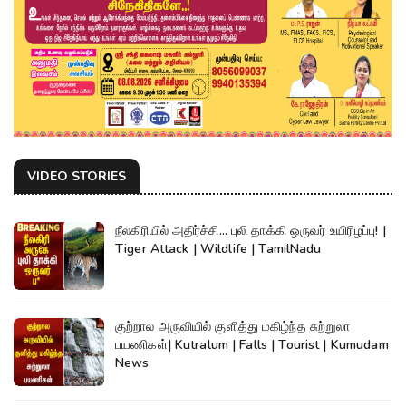
VIDEO STORIES
நீலகிரியில் அதிர்ச்சி... புலி தாக்கி ஒருவர் உயிரிழப்பு! |
Tiger Attack | Wildlife | TamilNadu
குற்றால அருவியில் குளித்து மகிழ்ந்த சுற்றுலா
பயணிகள்| Kutralum | Falls | Tourist | Kumudam
News