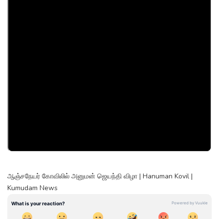
ஆஞ்சநேயர் கோவிலில் அனுமன் ஜெயந்தி விழா | Hanuman Kovil |
Kumudam News