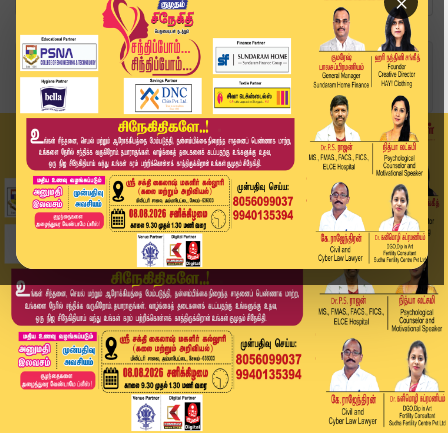
×
Home
வீடியோ ஸ்டோரி
ஏகேஎஸ் விஜயன் வீட்டில் நகைகள் திருட்டு- 4 பேர் ...