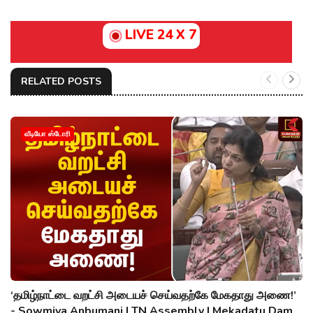
LIVE 24 X 7
RELATED POSTS
வீடியோ ஸ்டோரி
‘தமிழ்நாட்டை வறட்சி அடையச் செய்வதற்கே மேகதாது அணை!’
- Sowmiya Anbumani | TN Assembly | Mekadatu Dam