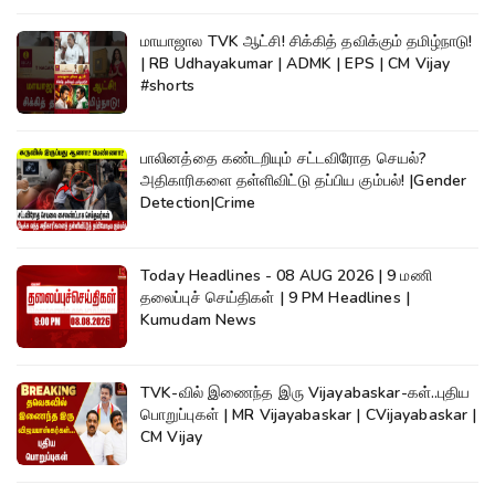
மாயாஜால TVK ஆட்சி! சிக்கித் தவிக்கும் தமிழ்நாடு!
| RB Udhayakumar | ADMK | EPS | CM Vijay
#shorts
பாலினத்தை கண்டறியும் சட்டவிரோத செயல்?
அதிகாரிகளை தள்ளிவிட்டு தப்பிய கும்பல்! |Gender
Detection|Crime
Today Headlines - 08 AUG 2026 | 9 மணி
தலைப்புச் செய்திகள் | 9 PM Headlines |
Kumudam News
TVK-வில் இணைந்த இரு Vijayabaskar-கள்..புதிய
பொறுப்புகள் | MR Vijayabaskar | CVijayabaskar |
CM Vijay