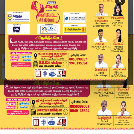
×
Home
வீடியோ ஸ்டோரி
துபாய் விமான சேவை தடை… என்ன காரணம்? | Flights C...