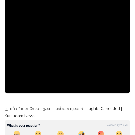
துபாய் விமான சேவை தடை… என்ன காரணம்? | Flights Cancelled |
Kumudam News