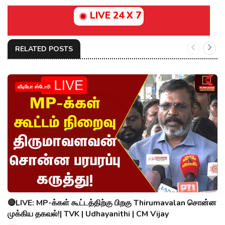
LIVE 24 X 7
RELATED POSTS
வீடியோ ஸ்டோரி
🔴LIVE: MP-க்கள் கூட்டத்திற்கு பிறகு Thirumavalan சொன்ன
முக்கிய தகவல்!| TVK | Udhayanithi | CM Vijay