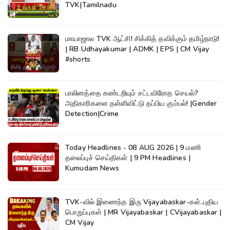
TVK|Tamilnadu
மாயாஜால TVK ஆட்சி! சிக்கித் தவிக்கும் தமிழ்நாடு!
| RB Udhayakumar | ADMK | EPS | CM Vijay
#shorts
பாலினத்தை கண்டறியும் சட்டவிரோத செயல்?
அதிகாரிகளை தள்ளிவிட்டு தப்பிய கும்பல்! |Gender
Detection|Crime
Today Headlines - 08 AUG 2026 | 9 மணி
தலைப்புச் செய்திகள் | 9 PM Headlines |
Kumudam News
TVK-வில் இணைந்த இரு Vijayabaskar-கள்..புதிய
பொறுப்புகள் | MR Vijayabaskar | CVijayabaskar |
CM Vijay