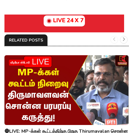
LIVE 24 X 7
RELATED POSTS
வீடியோ ஸ்டோரி
🔴LIVE: MP-க்கள் கூட்டத்திற்கு பிறகு Thirumavalan சொன்ன