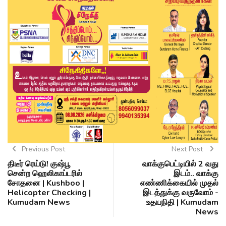
Previous Post
Next Post
திடீர் ரெய்டு! குஷ்பூ
வாக்குபெட்டியில் 2 வது
சென்ற ஹெலிகாப்டரில்
இடம்.. வாக்கு
சோதனை | Kushboo |
எண்ணிக்கையில் முதல்
Helicopter Checking |
இடத்துக்கு வருவோம் -
Kumudam News
உதயநிதி | Kumudam
News