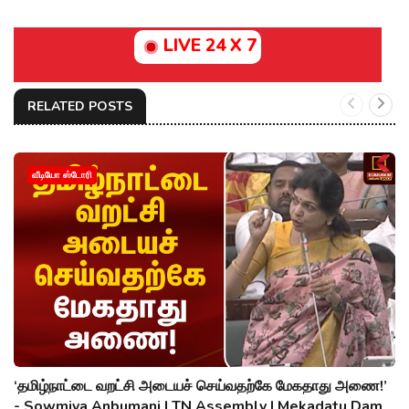
LIVE 24 X 7
RELATED POSTS
வீடியோ ஸ்டோரி
‘தமிழ்நாட்டை வறட்சி அடையச் செய்வதற்கே மேகதாது அணை!’
- Sowmiya Anbumani | TN Assembly | Mekadatu Dam