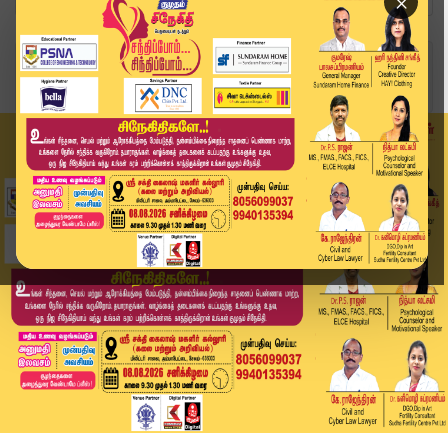
×
Home
வீடியோ ஸ்டோரி
இன்று மாலை மூன்று மசோதாக்களுக்கும் முடிவு வருமா...