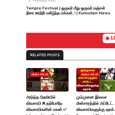
Previous Post
Temple Festival | ஒருவர் மீது ஒருவர் மஞ்சள்
நீரை ஊற்றி மகிழ்ந்த மக்கள்..! | Kumudam News
L
RELATED POSTS
வீடியோ ஸ்டோரி
வீடியோ ஸ்டோரி
அடுத்த பிறவியில்
மும்முனை இலவச
விவசாயி ❌ தற்போதே
மின்சாரத்தில் அப்டேட்..
விவசாயிகளின் மகன் ✅
விவசாயிகளுக்கு ஷாக்..