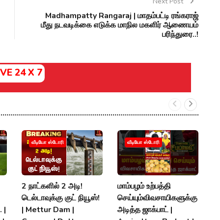
Next Post
Madhampatty Rangaraj | மாதம்பட்டி ரங்கராஜ்
மீது நடவடிக்கை எடுக்க மாநில மகளிர் ஆணையம்
பரிந்துரை..!
IVE 24 X 7
வீடியோ ஸ்டோரி
வீடியோ ஸ்டோரி
2 நாட்களில் 2 அடி!
மாம்பழம் உற்பத்தி
த
டெல்டாவுக்கு குட் நியூஸ்!
செய்யும்விவசாயிகளுக்கு
பே
 |
| Mettur Dam |
அடித்த ஜாக்பாட் |
எத