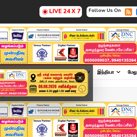
Follow Us On
LIVE 24 X 7
ு
சினிமா
அரசியல்
விளையாட்டு
இந்தியா
மேல
×
 வழங்க விவசாயி கோரிக்கை...