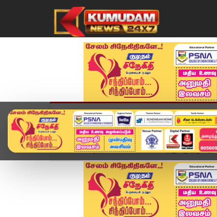
முகப்பு
விளையாட்டு
அண்மை
தமிழ்நாட
Home
வீடியோ ஸ்டோரி
போலி உரத்துக்கு இழப்பீடு