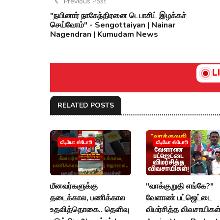
Previous Post
"நயினார் நாகேந்திரனை டெபாசிட் இழக்கச்
செய்வோம்" - Sengottaiyan | Nainar
Nagendran | Kumudam News
L
RELATED POSTS
வீடியோ ஸ்டோரி
வீடியோ ஸ்டோரி
மீனவர்களுக்கு
"வாக்குறுதி எங்கே?"
தடைக்கால, பணிக்கால
வேளாண் பட்ஜெட்டை
உதவித்தொகை.. தெளிவு
விமர்சித்த விவசாயிகள்