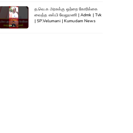
த.வெ.க அரசுக்கு ஒற்றை கோரிக்கை
வைத்த எஸ்.பி வேலுமணி | Admk | Tvk
| SP.Velumani | Kumudam News