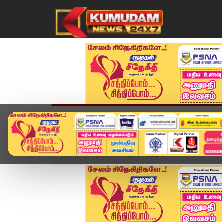
முகப்பு
விளையாட்டு
அண்மை
தமிழ்நாட
Home
வீடியோ ஸ்டோரி
ரத்தான விமானங்கள் Tens