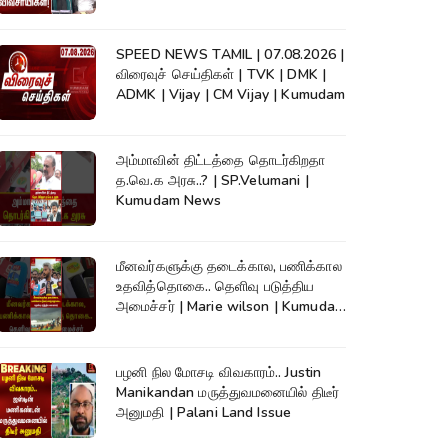
News
SPEED NEWS TAMIL | 07.08.2026 |
விரைவுச் செய்திகள் | TVK | DMK |
ADMK | Vijay | CM Vijay | Kumudam
அம்மாவின் திட்டத்தை தொடர்கிறதா
த.வெ.க அரசு..? | SP.Velumani |
Kumudam News
மீனவர்களுக்கு தடைக்கால, பணிக்கால
உதவித்தொகை.. தெளிவு படுத்திய
அமைச்சர் | Marie wilson | Kumudam
News
பழனி நில மோசடி விவகாரம்.. Justin
Manikandan மருத்துவமனையில் திடீர்
அனுமதி | Palani Land Issue