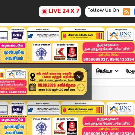
Follow Us On
LIVE 24 X 7
ு
சினிமா
அரசியல்
விளையாட்டு
இந்தியா
மேல
×
ion-ஆன பயணிகள் | Indigo A...