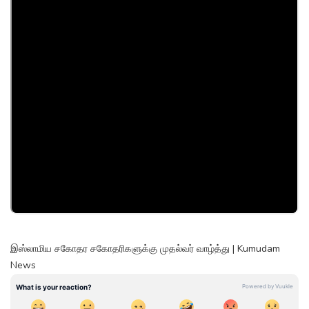
இஸ்லாமிய சகோதர சகோதரிகளுக்கு முதல்வர் வாழ்த்து | Kumudam
News