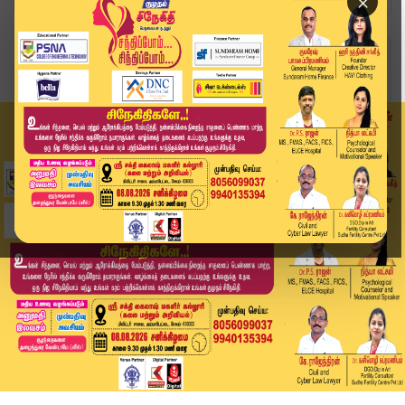
×
Home
வீடியோ ஸ்டோரி
இஸ்லாமிய சகோதர சகோதரிகளுக்கு முதல்வர் வாழ்த்து ...