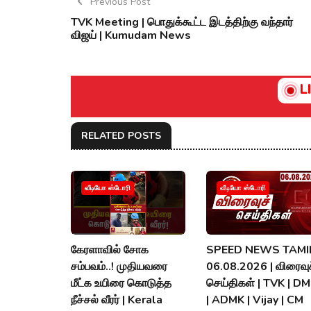
Previous Post
TVK Meeting | பொதுக்கூட்ட இடத்திற்கு வந்தார்
விஜய் | Kumudam News
L
RELATED POSTS
வீடியோ ஸ்டோரி
வீடியோ ஸ்டோரி
கேரளாவில் சோக
SPEED NEWS TAMIL
சம்பவம்..! முதியவரை
06.08.2026 | விரைவுச
மீட்க உயிரை கொடுத்த
செய்திகள் | TVK | D
நீச்சல் வீரர் | Kerala
| ADMK | Vijay | CM