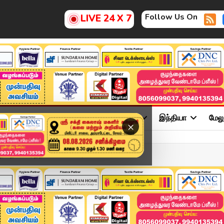
Follow Us On
LIVE 24 X 7
ு
சினிமா
அரசியல்
விளையாட்டு
இந்தியா
மேல
×
தை எச்சரித்தபெண் காவலர் ...