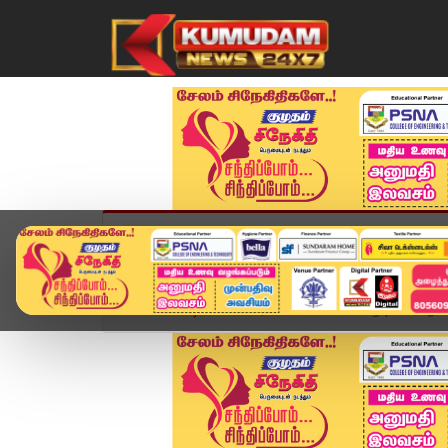
முகப்பு
விளையாட்டு
அண்மை
தமிழ்நாட
Home
வீடியோ ஸ்டோரி
TVK Meeting | என். ஆனந்