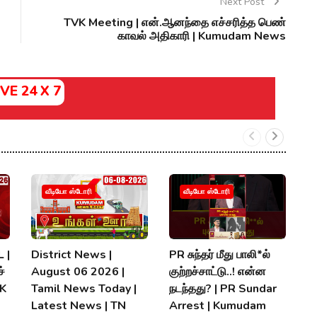
Next Post
TVK Meeting | என்.ஆனந்தை எச்சரித்த பெண்
காவல் அதிகாரி | Kumudam News
IVE 24 X 7
வீடியோ ஸ்டோரி
வீடியோ ஸ்டோரி
 |
District News |
PR சுந்தர் மீது பாலி*ல்
நி
்
August 06 2026 |
குற்றச்சாட்டு..! என்ன
த
MK
Tamil News Today |
நடந்தது? | PR Sundar
மு
Latest News | TN
Arrest | Kumudam
K