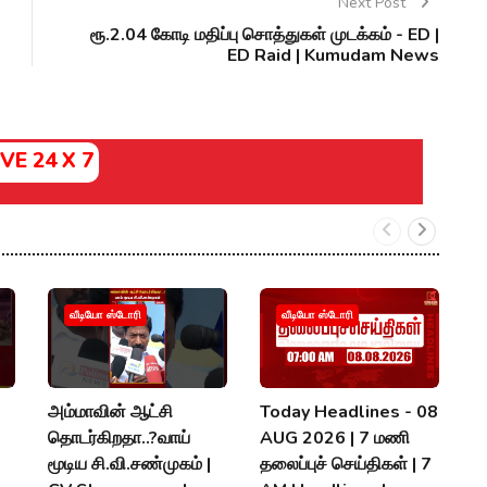
Next Post
ரூ.2.04 கோடி மதிப்பு சொத்துகள் முடக்கம் - ED |
ED Raid | Kumudam News
IVE 24 X 7
வீடியோ ஸ்டோரி
வீடியோ ஸ்டோரி
அம்மாவின் ஆட்சி
Today Headlines - 08
#
தொடர்கிறதா..?வாய்
AUG 2026 | 7 மணி
க
மூடிய சி.வி.சண்முகம் |
தலைப்புச் செய்திகள் | 7
ச