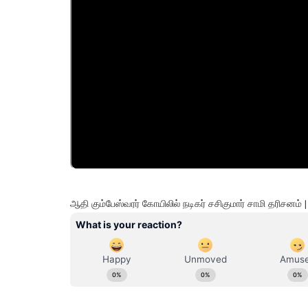
ஆதி கும்பேஸ்வரர் கோயிலில் நடிகர் சசிகுமார் சாமி தரிசன