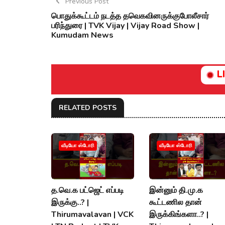
Previous Post
பொதுக்கூட்டம் நடத்த தவெகவினருக்குபோலீசார்
பரிந்துரை | TVK Vijay | Vijay Road Show |
Kumudam News
L
RELATED POSTS
வீடியோ ஸ்டோரி
வீடியோ ஸ்டோரி
த.வெ.க பட்ஜெட் எப்படி
இன்னும் தி.மு.க
இருக்கு..? |
கூட்டணில தான்
Thirumavalavan | VCK
இருக்கிங்களா..? |