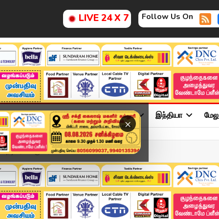
Follow Us On
LIVE 24 X 7
ு
சினிமா
அரசியல்
விளையாட்டு
இந்தியா
மேல
×
நடிகர் சசிகுமார் சாமி...