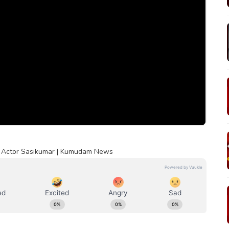
ம் | Actor Sasikumar | Kumudam News