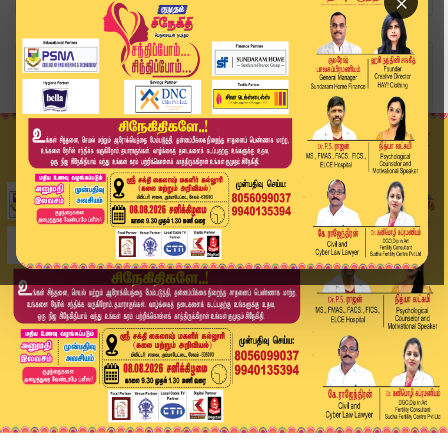
×
Home
வீடியோ ஸ்டோரி
"ரசிகர்கள் சினிமா பார்த்து பார்த்துதான் விஜய் ம...