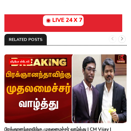
LIVE 24 X 7
RELATED POSTS
வீடியோ ஸ்டோரி
பிரக்ஞானந்தாவிற்கு முதலமைச்சர் வாழ்த்து | CM Vijay |