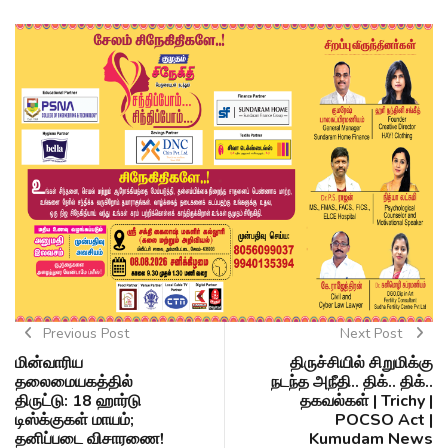
Previous Post
Next Post
மின்வாரிய
திருச்சியில் சிறுமிக்கு
தலைமையகத்தில்
நடந்த அநீதி.. திக்.. திக்..
திருட்டு: 18 ஹார்டு
தகவல்கள் | Trichy |
டிஸ்க்குகள் மாயம்;
POCSO Act |
தனிப்படை விசாரணை!
Kumudam News