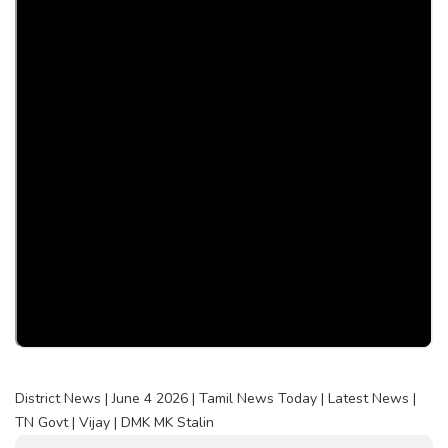
District News | June 4 2026 | Tamil News Today | Latest News |
TN Govt | Vijay | DMK MK Stalin