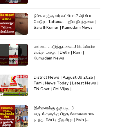
நீங்க சரத்குமார் கட்சியா..? அப்போ
போடுறா Tattooவ.. புதிய நிபந்தனை |
SarathKumar | Kumudam News
என்னடா.. படுத்துட்டீங்க..! டெல்லியில்
பெய்த மழை.. | Delhi | Rain |
Kumudam News
District News | August 09 2026 |
Tamil News Today | Latest News |
TN Govt | CM Vijay |
TVK|Tamilnadu
இன்னைக்கு ஒரு புடி.. 3
வருடங்களுக்கு பிறகு கோலாகலமாக
நடந்த மீன்பிடி திருவிழா | Fish |
Kumudam News