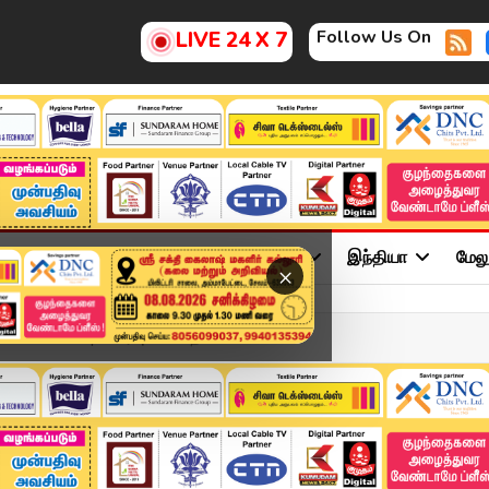
Follow Us On
LIVE 24 X 7
ு
சினிமா
அரசியல்
விளையாட்டு
இந்தியா
மேல
×
DEC 2025 | விரைவுச் செய்த...