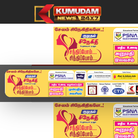
முகப்பு
விளையாட்டு
அண்மை
தமிழ்நாட
Home
வீடியோ ஸ்டோரி
SPEED NEWS TAMIL | 12 