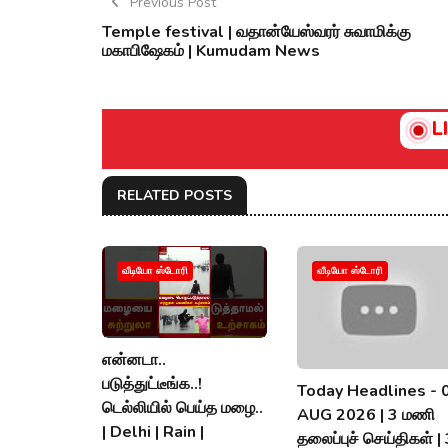
Previous Post
Temple festival | வதான்யேஸ்வரர் சுவாமிக்கு
மகாபிஷேகம் | Kumudam News
L
RELATED POSTS
வீடியோ ஸ்டோரி
வீடியோ ஸ்டோரி
என்னடா..
படுத்துட்டீங்க..!
Today Headlines - 
டெல்லியில் பெய்த மழை..
AUG 2026 | 3 மணி
| Delhi | Rain |
தலைப்புச் செய்திகள் |