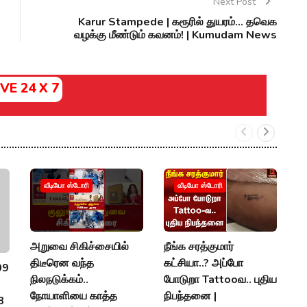
Next Post
Karur Stampede | கரூரில் துயரம்… தவெக
வழக்கு மீண்டும் கவனம்! | Kumudam News
IVE 24 X 7
வீடியோ ஸ்டோரி
வீடியோ ஸ்டோரி
அறுவை சிகிச்சையில்
நீங்க சரத்குமார்
E
திடீரென வந்த
கட்சியா..? அப்போ
த
09
நிலநடுக்கம்..
போடுறா Tattooவ.. புதிய
ம
நோயாளியை காத்த
நிபந்தனை |
த
 3