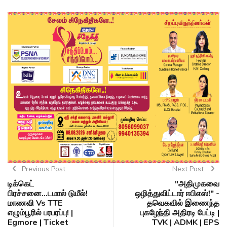
Previous Post
Next Post
டிக்கெட்
"அதிமுகவை
பிரச்சனை...டமால் டுமீல்!
ஒழித்துவிட்டார் ஈபிஎஸ்!" -
மாணவி Vs TTE
தவெகவில் இணைந்த
எழும்பூரில் பரபரப்பு! |
புகழேந்தி அதிரடி பேட்டி |
Egmore | Ticket
TVK | ADMK | EPS