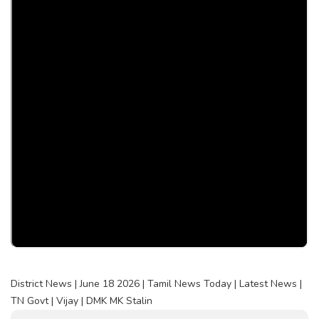
District News | June 18 2026 | Tamil News Today | Latest News |
TN Govt | Vijay | DMK MK Stalin