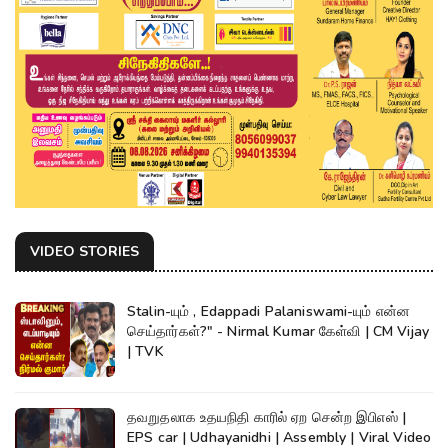
VIDEO STORIES
Stalin-யும் , Edappadi Palaniswami-யும் என்ன
செய்தார்கள்?" - Nirmal Kumar கேள்வி | CM Vijay
| TVK
தவறுதலாக உதயநிதி காரில் ஏற சென்ற இபிஎஸ் |
EPS car | Udhayanidhi | Assembly | Viral Video