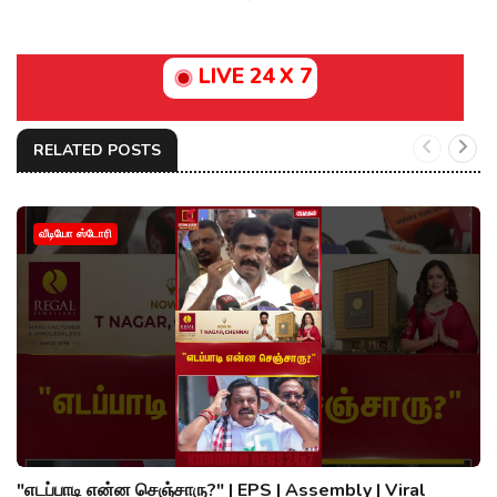
LIVE 24 X 7
RELATED POSTS
வீடியோ ஸ்டோரி
"எடப்பாடி என்ன செஞ்சாரு?" | EPS | Assembly | Viral