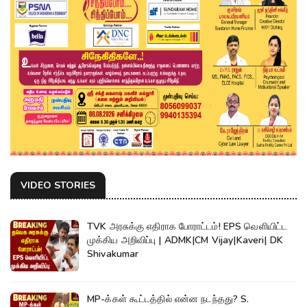
VIDEO STORIES
TVK அரசுக்கு எதிராக போராட்டம்! EPS வெளியிட்ட
முக்கிய அறிவிப்பு | ADMK|CM Vijay|Kaveri| DK
Shivakumar
MP-க்கள் கூட்டத்தில் என்ன நடந்தது? S.