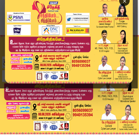
×
Home
வீடியோ ஸ்டோரி
மனநல காப்பகத்தில் பெண் மர்ம மரணம் | Chennai | A...