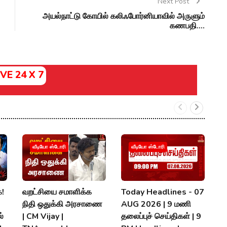
Next Post
அயல்நாட்டு கோயில் கலிஃபோர்னியாவில் அருளும்
கணபதி....
IVE 24 X 7
வீடியோ ஸ்டோரி
வீடியோ ஸ்டோரி
க!
வறட்சியை சமாளிக்க
Today Headlines - 07
ஆ
நிதி ஒதுக்கி அரசாணை
AUG 2026 | 9 மணி
உ
்
| CM Vijay |
தலைப்புச் செய்திகள் | 9
இ