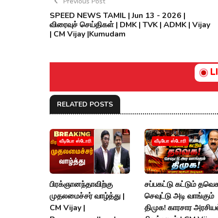
Previous Post
SPEED NEWS TAMIL | Jun 13 - 2026 |
விரைவுச் செய்திகள் | DMK | TVK | ADMK | Vijay
| CM Vijay |Kumudam
L
RELATED POSTS
வீடியோ ஸ்டோரி
வீடியோ ஸ்டோரி
பிரக்ஞானந்தாவிற்கு
சப்பகட்டு கட்டும் தவெ
முதலமைச்சர் வாழ்த்து |
செவுட்டு அடி வாங்கும்
CM Vijay |
திமுக! காரசார அரசியல