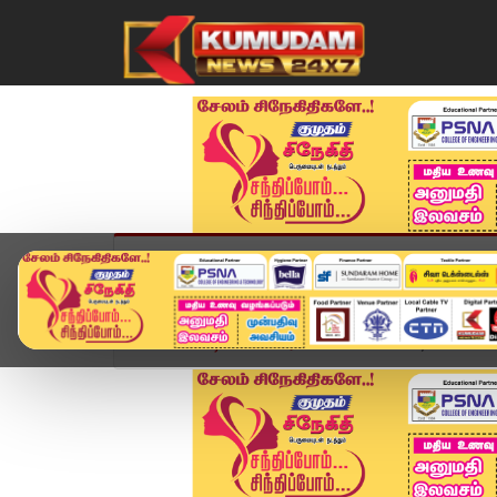
முகப்பு
விளையாட்டு
அண்மை
தமிழ்நாட
Home
வீடியோ ஸ்டோரி
🔴LIVE: Today Headlines