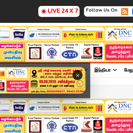
Follow Us On
LIVE 24 X 7
ு
சினிமா
அரசியல்
விளையாட்டு
இந்தியா
மேல
×
 - 13 June 2026 | 2 மணி ...