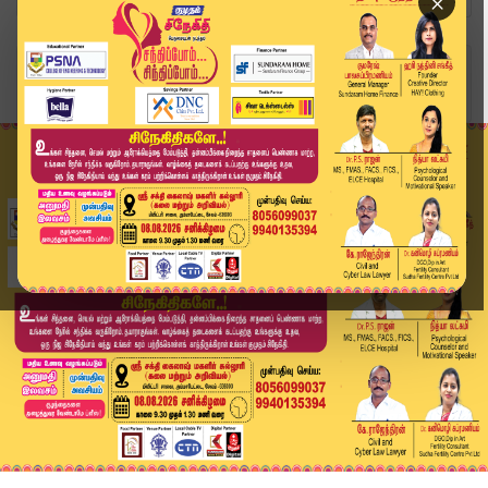
×
Home
வீடியோ ஸ்டோரி
டெல்லி கார் வெடிப்பு சம்பவம்.. நேரில் சென்ற மோட...