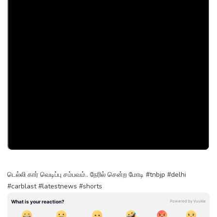
டெல்லி கார் வெடிப்பு சம்பவம்.. நேரில் சென்ற மோடி #tnbjp #delhi
#carblast #latestnews #shorts